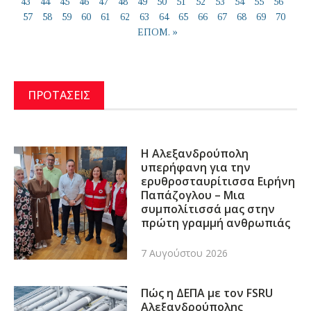
43
44
45
46
47
48
49
50
51
52
53
54
55
56
57
58
59
60
61
62
63
64
65
66
67
68
69
70
ΕΠΟΜ. »
ΠΡΟΤΑΣΕΙΣ
Η Αλεξανδρούπολη
υπερήφανη για την
ερυθροσταυρίτισσα Ειρήνη
Παπάζογλου – Μια
συμπολίτισσά μας στην
πρώτη γραμμή ανθρωπιάς
7 Αυγούστου 2026
Πώς η ΔΕΠΑ με τον FSRU
Αλεξανδρούπολης