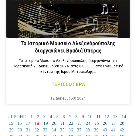
Το Ιστορικό Μουσείο Αλεξανδρούπολης
διοργανώνει Βραδιά Όπερας
Το Ιστορικό Μουσείο Αλεξανδρούπολης διοργανώνει την
Παρασκευή 20 Δεκεμβρίου 2024, στις 8.00 μ.μ., στο Πνευματικό
κέντρο της Ιεράς Μητρόπολης…
ΠΕΡΙΣΣΟΤΕΡΑ
12 Δεκεμβρίου 2024
« ΠΡΟΗΓ.
1
2
3
4
5
6
7
8
9
10
11
12
13
14
18
15
16
17
19
20
21
22
23
24
25
26
27
28
29
30
31
32
33
34
35
36
37
38
39
40
41
42