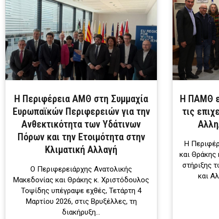
Η Περιφέρεια ΑΜΘ στη Συμμαχία
Η ΠΑΜΘ ε
Ευρωπαϊκών Περιφερειών για την
τις επιχ
Ανθεκτικότητα των Υδάτινων
Αλλη
Πόρων και την Ετοιμότητα στην
Η Περιφέρ
Κλιματική Αλλαγή
και Θράκης 
στήριξης τ
Ο Περιφερειάρχης Ανατολικής
και Α
Μακεδονίας και Θράκης κ. Χριστόδουλος
Τοψίδης υπέγραψε εχθές, Τετάρτη 4
Μαρτίου 2026, στις Βρυξέλλες, τη
διακήρυξη…