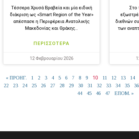
Τέσσερα Χρυσά Βραβεία και μία ειδική
Στο 
διάκριση ως «Smart Region of the Year»
εξωστρέφ
απέσπασε η Περιφέρεια Ανατολικής
διεθνών συ
Μακεδονίας και Θράκης…
των αναπτ
ΠΕΡΙΣΣΟΤΕΡΑ
12 Φεβρουαρίου 2026
1
10
« ΠΡΟΗΓ.
1
2
3
4
5
6
7
8
9
11
12
13
14
22
23
24
25
26
27
28
29
30
31
32
33
34
35
36
44
45
46
47
ΕΠΟΜ. »