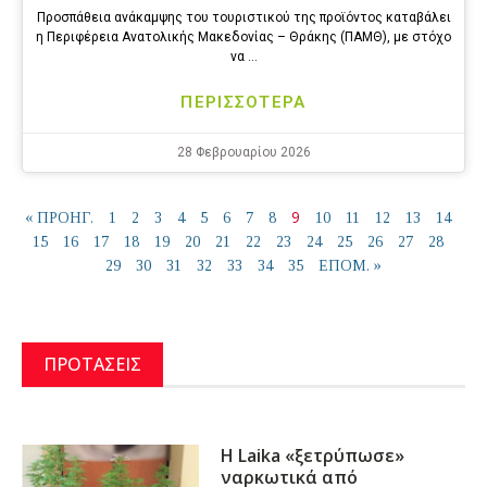
Προσπάθεια ανάκαμψης του τουριστικού της προϊόντος καταβάλει
η Περιφέρεια Ανατολικής Μακεδονίας – Θράκης (ΠΑΜΘ), με στόχο
να …
ΠΕΡΙΣΣΟΤΕΡΑ
28 Φεβρουαρίου 2026
9
« ΠΡΟΗΓ.
1
2
3
4
5
6
7
8
10
11
12
13
14
15
16
17
18
19
20
21
22
23
24
25
26
27
28
29
30
31
32
33
34
35
ΕΠΟΜ. »
ΠΡΟΤΑΣΕΙΣ
Η Laika «ξετρύπωσε»
ναρκωτικά από