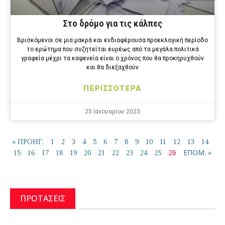
Στο δρόμο για τις κάλπες
Βρισκόμενοι σε μια μακρά και ενδιαφέρουσα προεκλογική περίοδο
το ερώτημα που συζητείται ευρέως από τα μεγάλα πολιτικά
γραφεία μέχρι τα καφενεία είναι ο χρόνος που θα προκηρυχθούν
και θα διεξαχθούν
ΠΕΡΙΣΣΟΤΕΡΑ
25 Ιανουαρίου 2023
« ΠΡΟΗΓ.
1
2
3
4
5
6
7
8
9
10
11
12
13
14
26
ΕΠΟΜ. »
15
16
17
18
19
20
21
22
23
24
25
ΠΡΟΤΑΣΕΙΣ