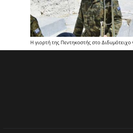
Η γιορτή της Πεντηκοστής στο Διδυμότειχο γ