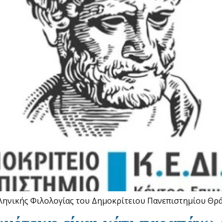
ηνικής Φιλολογίας του Δημοκρίτειου Πανεπιστημίου Θράκ