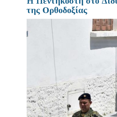
Η Πεντηκοστή στο Διδυ
της Ορθοδοξίας