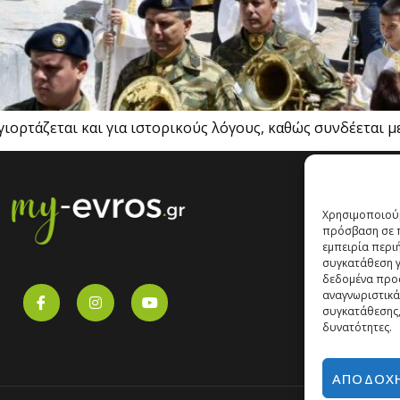
ιορτάζεται και για ιστορικούς λόγους, καθώς συνδέεται μ
Χρησιμοποιούμ
πρόσβαση σε π
εμπειρία περι
συγκατάθεση γι
δεδομένα προ
αναγνωριστικά
συγκατάθεσης,
δυνατότητες.
ΑΠΟΔΟΧ