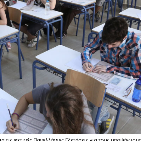
ια τις φετινές Πανελλήνιες Εξετάσεις για τους υποψήφιο