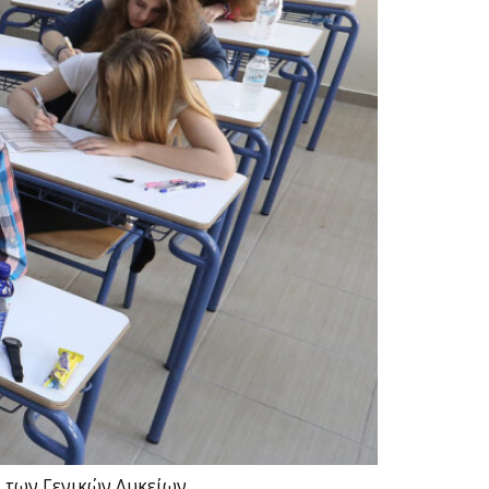
υς των Γενικών Λυκείων…