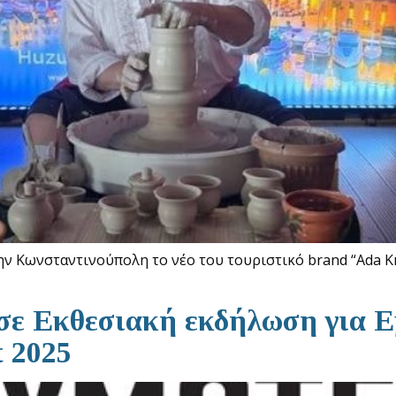
 Κωνσταντινούπολη το νέο του τουριστικό brand “Ada Kı
σε Εκθεσιακή εκδήλωση για Ε
t 2025