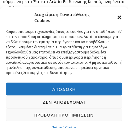
σύμφωνα με το Έκτακτο Δελτίο Επιδείνωσης Καιρού, αναμένεται
επιδείνωση…
Διαχείριση Συγκατάθεσης
Επόμενο
→
Cookies
Χρησιμοποιούμε τεχνολογίες όπως τα cookies για την αποθήκευση ή/
και την πρόσβαση σε πληροφορίες συσκευών. Αυτό το κάνουμε για
να βελτιώσουμε την εμπειρία περιήγησης και να προβάλλουμε
εξατομικευμένες διαφημίσεις. Η συγκατάθεση για τις εν λόγω
τεχνολογίες θα μας επιτρέψει να επεξεργαστούμε δεδομένα
προσωπικού χαρακτήρα, όπως συμπεριφορά περιήγησης ή
μοναδικά αναγνωριστικά σε αυτόν τον ιστότοπο. Η μη συγκατάθεση ή
η ανάκληση της συγκατάθεσης, μπορεί να επηρεάσει αρνητικά
ορισμένες λειτουργίες και δυνατότητες.
ΑΠΟΔΟΧΉ
ΔΕΝ ΑΠΟΔΈΧΟΜΑΙ
ΠΡΟΒΟΛΉ ΠΡΟΤΙΜΉΣΕΩΝ
Copyright © 2026 | Developed by
Pr-om.gr
ΠΟΛΙΤΙΚΗ ΑΠΟΡΡΗΤΟΥ
ΕΠΙΚΟΙΝΩΝΙΑ
Πολιτική Cookies