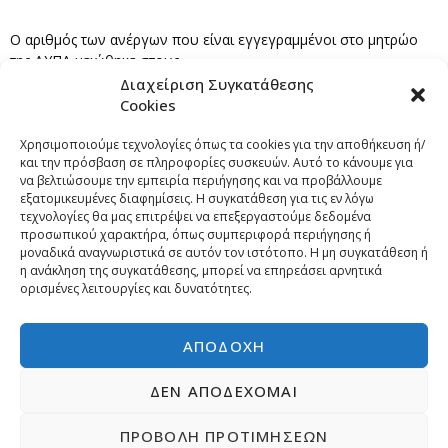
Ο αριθμός των ανέργων που είναι εγγεγραμμένοι στο μητρώο
της ΔΥΠΑ μειώθηκε στους….
Διαχείριση Συγκατάθεσης
Cookies
Επόμενο
→
Χρησιμοποιούμε τεχνολογίες όπως τα cookies για την αποθήκευση ή/
και την πρόσβαση σε πληροφορίες συσκευών. Αυτό το κάνουμε για
να βελτιώσουμε την εμπειρία περιήγησης και να προβάλλουμε
εξατομικευμένες διαφημίσεις. Η συγκατάθεση για τις εν λόγω
τεχνολογίες θα μας επιτρέψει να επεξεργαστούμε δεδομένα
προσωπικού χαρακτήρα, όπως συμπεριφορά περιήγησης ή
μοναδικά αναγνωριστικά σε αυτόν τον ιστότοπο. Η μη συγκατάθεση ή
η ανάκληση της συγκατάθεσης, μπορεί να επηρεάσει αρνητικά
ορισμένες λειτουργίες και δυνατότητες.
ΑΠΟΔΟΧΉ
ΔΕΝ ΑΠΟΔΈΧΟΜΑΙ
ΠΡΟΒΟΛΉ ΠΡΟΤΙΜΉΣΕΩΝ
Copyright © 2026 | Developed by
Pr-om.gr