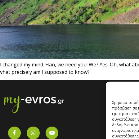
 changed my mind. Han, we need you! We? Yes. Oh, what abo
 what precisely am I supposed to know?
Χρησιμοποιούμ
πρόσβαση σε π
εμπειρία περι
συγκατάθεση γι
δεδομένα προ
αναγνωριστικά
συγκατάθεσης,