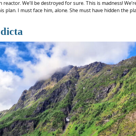
 reactor. We’ll be destroyed for sure. This is madness! We’r
 his plan. I must face him, alone. She must have hidden the 
 dicta