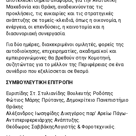
αποτελέσει σημείο αναφοράς για την Ανατολική
Μακεδονία και Θράκη, αναδεικνύοντας τις
προκλήσεις, τις ευκαιρίες και τις στρατηγικές
ανάπτυξης σε τομείς-κλειδιά, όπως η οικονομία, η
ενέργεια, οι επενδύσεις, η καινοτομία και η
διασυνοριακή συνεργασία.
Για δύο ημέρες, διακεκριμένοι ομιλητές, φορείς της
αυτοδιοίκησης, επιχειρηματίες, ακαδημαϊκοί και
εμπειρογνώμονες θα βρεθούν στην Κομοτηνή,
συζητώντας για το μέλλον της Περιφέρειας σε ένα
συνέδριο που εξελίσσεται σε θεσμό.
ΣΥΜΒΟΥΛΕΥΤΙΚΗ ΕΠΙΤΡΟΠΗ
Ευριπίδης Στ. Στυλιανίδης Βουλευτής Ροδόπης
Φώτιος Μάρης Πρύτανης, Δημοκρίτειο Πανεπιστήμιο
Θράκης
Αλέξανδρος Ιωσηφίδης Δικηγόρος παρ’ Αρείω Πάγω-
Αντιπεριφερειάρχης Ανάπτυξης.
Θεόδωρος ΣαββάκηςΛογιστής & Φοροτεχνικός.