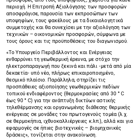
περιοχή. Η Επιτροπή Αξιολόγησης των προσφορών
αποσφράγισε, παρουσία των εκπροσώπων των
υποψηφίων, τους φακέλους με τα δικαιολογητικά
συμμετοχής και θα συνεχίσει με την αξιολόγηση των
τεχνικών – οικονομικών προσφορών, σύμφωνα με
τους όρους και τις προϋποθέσεις του διαγωνισμού.
«Το Υπουργείο Περιβάλλοντος και Ενέργειας
ενθαρρύνει τη γεωθερμική έρευνα, με στόχο την
ηλεκτροπαραγωγή που ξεκινά και πάλι -μετά από μία
δεκαετία- υπό νέο, πλήρως επικαιροποιημένο,
θεσμικό πλαίσιο. Παράλληλα, στηρίζει τις
προσπάθειες αξιοποίησης γεωθερμικών πεδίων
τοπικού ενδιαφέροντος (θερμοκρασίες από 30 ° C
έως 90 ° C) για την ανάπτυξη δικτύων αστικής
τηλεθέρμανσης και οργανωμένης διάθεσης θερμικής
ενέργειας σε μονάδες του πρωτογενούς τομέα (λ.χ.
σε θερμοκήπια, ιχθυοκαλλιέργειες κ.λπ.), αλλά και για
εφαρμογές σε ήπιες βιοτεχνικές – βιομηχανικές
δράσεις», τονίζεται στην ανακοίνωση.