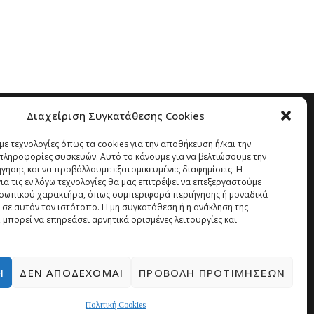
Διαχείριση Συγκατάθεσης Cookies
ε τεχνολογίες όπως τα cookies για την αποθήκευση ή/και την
ληροφορίες συσκευών. Αυτό το κάνουμε για να βελτιώσουμε την
ήγησης και να προβάλλουμε εξατομικευμένες διαφημίσεις. Η
α τις εν λόγω τεχνολογίες θα μας επιτρέψει να επεξεργαστούμε
σωπικού χαρακτήρα, όπως συμπεριφορά περιήγησης ή μοναδικά
 σε αυτόν τον ιστότοπο. Η μη συγκατάθεση ή η ανάκληση της
 μπορεί να επηρεάσει αρνητικά ορισμένες λειτουργίες και
Ή
ΔΕΝ ΑΠΟΔΈΧΟΜΑΙ
ΠΡΟΒΟΛΉ ΠΡΟΤΙΜΉΣΕΩΝ
Πολιτική Cookies