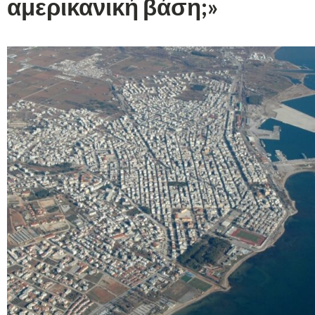
αμερικανική βάση;»