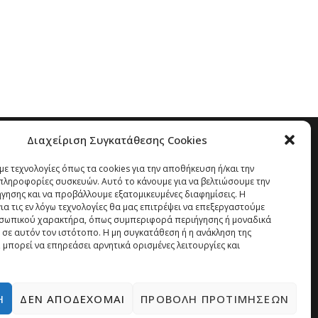
Διαχείριση Συγκατάθεσης Cookies
ε τεχνολογίες όπως τα cookies για την αποθήκευση ή/και την
ληροφορίες συσκευών. Αυτό το κάνουμε για να βελτιώσουμε την
ήγησης και να προβάλλουμε εξατομικευμένες διαφημίσεις. Η
α τις εν λόγω τεχνολογίες θα μας επιτρέψει να επεξεργαστούμε
σωπικού χαρακτήρα, όπως συμπεριφορά περιήγησης ή μοναδικά
 σε αυτόν τον ιστότοπο. Η μη συγκατάθεση ή η ανάκληση της
 μπορεί να επηρεάσει αρνητικά ορισμένες λειτουργίες και
Ή
ΔΕΝ ΑΠΟΔΈΧΟΜΑΙ
ΠΡΟΒΟΛΉ ΠΡΟΤΙΜΉΣΕΩΝ