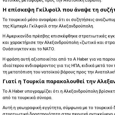
νατοϊκές μεταφορές προς την Ανατολική Ευρώπη.
Η επίσκεψη Γκίλφοϊλ που άναψε τη συζή
Το τουρκικό μέσο αναφέρει ότι οι συζητήσεις αναζωπ
της Κίμπερλι Γκίλφοϊλ στην Αλεξανδρούπολη.
Η Αμερικανίδα πρέσβης επισκέφθηκε στρατιωτικές εγκ
και χαρακτήρισε την Αλεξανδρούπολη «ζωτικό και στρα
Ουάσινγκτον και το ΝΑΤΟ.
Η φράση αυτή αξιοποιείται από το A Haber για να παρο
ιδιαίτερου ενδιαφέροντος για τις ΗΠΑ, ειδικά μετά τον
τη μετατόπιση του νατοϊκού βάρους προς την Ανατολικ
Γιατί η Τουρκία παρακολουθεί την Αλεξ
Το A Haber υπογραμμίζει ότι η Αλεξανδρούπολη βρίσκετ
από τα τουρκικά σύνορα.
Αυτή η γεωγραφική εγγύτητα, σύμφωνα με το τουρκικό 
στρατιωτική δραστηριότητα στην περιοχή αντικείμενο