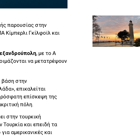
κής παρουσίας στην
Α Κίμπερλι Γκίλφοϊλ και
εξανδρούπολη
, με το A
τοιμάζονται να μετατρέψουν
ή βάση στην
άδα», επικαλείται
 πρόσφατη επίσκεψη της
κριτική πόλη.
ει στην τουρκική
ν Τουρκία και επειδή τα
 για αμερικανικές και