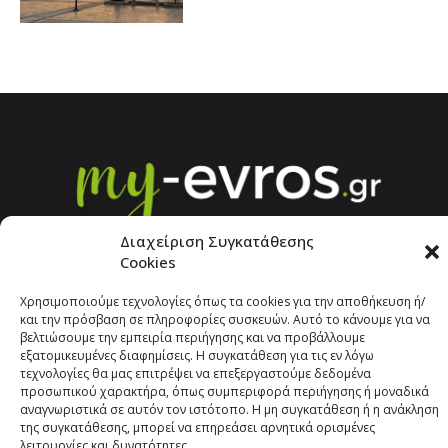
Διαχείριση Συγκατάθεσης
Cookies
Χρησιμοποιούμε τεχνολογίες όπως τα cookies για την αποθήκευση ή/
και την πρόσβαση σε πληροφορίες συσκευών. Αυτό το κάνουμε για να
βελτιώσουμε την εμπειρία περιήγησης και να προβάλλουμε
εξατομικευμένες διαφημίσεις. Η συγκατάθεση για τις εν λόγω
τεχνολογίες θα μας επιτρέψει να επεξεργαστούμε δεδομένα
προσωπικού χαρακτήρα, όπως συμπεριφορά περιήγησης ή μοναδικά
Copyright © 2026 | Developed by
Pr-om.gr
αναγνωριστικά σε αυτόν τον ιστότοπο. Η μη συγκατάθεση ή η ανάκληση
της συγκατάθεσης, μπορεί να επηρεάσει αρνητικά ορισμένες
ΠΟΛΙΤΙΚΗ ΑΠΟΡΡΗΤΟΥ
ΕΠΙΚΟΙΝΩΝΙΑ
λειτουργίες και δυνατότητες.