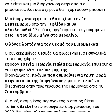
να λείπει και μια διοργάνωση στην οποία οι
μπασκετόφιλοι και όχι μόνο θα… χορτάσουν μπάσκετ.
Μια διοργάνωση η οποία
θα αρχίσει την 1η
Σεπτεμβρίου
από την
Τιφλίδα
και
θα
ολοκληρωθεί
17 ημέρες αργότερα και συγκεκριμένα
στις
18 του ίδιου μήνα
στο
Βερολίνο
.
Ο λόγος λοιπόν για τον θεσμό του EuroBasket!
Ο συγκεκριμένος θεσμός θα φιλοξενηθεί σε συνολικά
τέσσερις χώρες,
εφόσον
Τσεχία
,
Γεωργία
,
Ιταλία
και
Γερμανία
επιλέχθηκ
για την φιλοξενία ολόκληρης της
διοργάνωσης,
πράγμα που συμβαίνει για τρίτη φορά
στην ιστορία της διοργάνωσης
, με τον τελικό να
διεξάγεται στην πρωτεύουσα της Γερμανίας στις
18
Σεπτεμβρίου
.
Φυσικά, ακόμη ένας παράγοντας ο οποίος θέτει
το
EuroBasket
στις κορυφαίες διοργανώσεις του