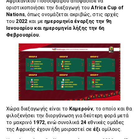
Αφρικανικού Ποδοσφαίρου αποφάσισε να
οριστικοποιήσει την διεξαγωγή του
Africa Cup of
Nations
, όπως ονομάζεται ακριβώς, στις αρχές
του
2022
και με
ημερομηνία έναρξης την 9η
Ιανουαρίου και ημερομηνία λήξης την 6η
Φεβρουαρίου.
Χώρα διεξαγωγής είναι το
Καμερούν
, το οποίο και θα
φιλοξενήσει την διοργάνωση για δεύτερη φορά μετά
το μακρινό
1972
, ενώ συνολικά
24
εθνικές ομάδες
της Αφρικής έχουν ήδη μοιραστεί σε
έξι
ομίλους.