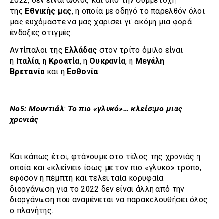
2022, δεν είναι άλλος και από την συμμετοχή
της
Εθνικής μας
, η οποία με οδηγό το παρελθόν όλοι
μας ευχόμαστε να μας χαρίσει γι’ ακόμη μια φορά
ένδοξες στιγμές.
Αντίπαλοι της
Ελλάδας
στον τρίτο όμιλο είναι
η
Ιταλία
, η
Κροατία
, η
Ουκρανία
, η
Μεγάλη
Βρετανία
και η
Εσθονία
.
Νο5: Μουντιάλ
:
Το πιο «γλυκό»… κλείσιμο μιας
χρονιάς
Και κάπως έτσι, φτάνουμε στο τέλος της χρονιάς η
οποία και «κλείνει» ίσως με τον πιο «γλυκό» τρόπο,
εφόσον η πέμπτη και τελευταία κορυφαία
διοργάνωση για το 2022 δεν είναι άλλη από την
διοργάνωση που αναμένεται να παρακολουθήσει όλος
ο πλανήτης.