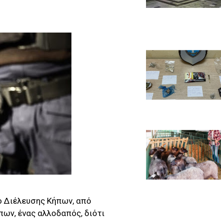
ο Διέλευσης Κήπων, από
ων, ένας αλλοδαπός, διότι