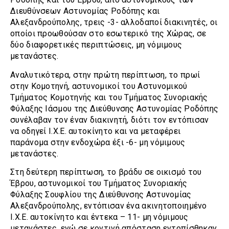
Διευθύνσεων Αστυνομίας Ροδόπης και
Αλεξανδρούπολης, τρεις -3- αλλοδαποί διακινητές, οι
οποίοι προωθούσαν στο εσωτερικό της Χώρας, σε
δύο διαφορετικές περιπτώσεις, μη νόμιμους
μετανάστες.
Αναλυτικότερα, στην πρώτη περίπτωση, το πρωί
στην Κομοτηνή, αστυνομικοί του Αστυνομικού
Τμήματος Κομοτηνής και του Τμήματος Συνοριακής
Φύλαξης Ιάσμου της Διεύθυνσης Αστυνομίας Ροδόπης
συνέλαβαν τον έναν διακινητή, διότι τον εντόπισαν
να οδηγεί Ι.Χ.Ε. αυτοκίνητο και να μεταφέρει
παράνομα στην ενδοχώρα έξι -6- μη νόμιμους
μετανάστες.
Στη δεύτερη περίπτωση, το βράδυ σε οικισμό του
Έβρου, αστυνομικοί του Τμήματος Συνοριακής
Φύλαξης Σουφλίου της Διεύθυνσης Αστυνομίας
Αλεξανδρούπολης, εντόπισαν ένα ακινητοποιημένο
Ι.Χ.Ε. αυτοκίνητο και έντεκα – 11- μη νόμιμους
μετανάστες, ενώ σε κοντινή απόσταση εντοπίσθηκαν