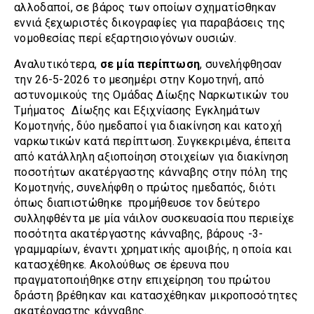
αλλοδαποί, σε βάρος των οποίων σχηματίσθηκαν
εννιά ξεχωριστές δικογραφίες για παραβάσεις της
νομοθεσίας περί εξαρτησιογόνων ουσιών.
Αναλυτικότερα,
σε μία περίπτωση
, συνελήφθησαν
την 26-5-2026 το μεσημέρι στην Κομοτηνή, από
αστυνομικούς της Ομάδας Δίωξης Ναρκωτικών του
Τμήματος Δίωξης και Εξιχνίασης Εγκλημάτων
Κομοτηνής, δύο ημεδαποί για διακίνηση και κατοχή
ναρκωτικών κατά περίπτωση. Συγκεκριμένα, έπειτα
από κατάλληλη αξιοποίηση στοιχείων για διακίνηση
ποσοτήτων ακατέργαστης κάνναβης στην πόλη της
Κομοτηνής, συνελήφθη ο πρώτος ημεδαπός, διότι
όπως διαπιστώθηκε προμήθευσε τον δεύτερο
συλληφθέντα με μία νάιλον συσκευασία που περιείχε
ποσότητα ακατέργαστης κάνναβης, βάρους -3-
γραμμαρίων, έναντι χρηματικής αμοιβής, η οποία και
κατασχέθηκε. Ακολούθως σε έρευνα που
πραγματοποιήθηκε στην επιχείρηση του πρώτου
δράστη βρέθηκαν και κατασχέθηκαν μικροποσότητες
ακατέργαστης κάνναβης.