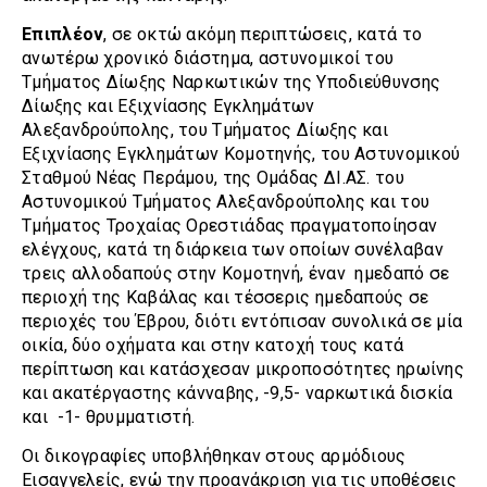
Επιπλέον
, σε οκτώ ακόμη περιπτώσεις, κατά το
ανωτέρω χρονικό διάστημα, αστυνομικοί του
Τμήματος Δίωξης Ναρκωτικών της Υποδιεύθυνσης
Δίωξης και Εξιχνίασης Εγκλημάτων
Αλεξανδρούπολης, του Τμήματος Δίωξης και
Εξιχνίασης Εγκλημάτων Κομοτηνής, του Αστυνομικού
Σταθμού Νέας Περάμου, της Ομάδας ΔΙ.ΑΣ. του
Αστυνομικού Τμήματος Αλεξανδρούπολης και του
Τμήματος Τροχαίας Ορεστιάδας πραγματοποίησαν
ελέγχους, κατά τη διάρκεια των οποίων συνέλαβαν
τρεις αλλοδαπούς στην Κομοτηνή, έναν ημεδαπό σε
περιοχή της Καβάλας και τέσσερις ημεδαπούς σε
περιοχές του Έβρου, διότι εντόπισαν συνολικά σε μία
οικία, δύο οχήματα και στην κατοχή τους κατά
περίπτωση και κατάσχεσαν μικροποσότητες ηρωίνης
και ακατέργαστης κάνναβης, -9,5- ναρκωτικά δισκία
και -1- θρυμματιστή.
Οι δικογραφίες υποβλήθηκαν στους αρμόδιους
Εισαγγελείς, ενώ την προανάκριση για τις υποθέσεις