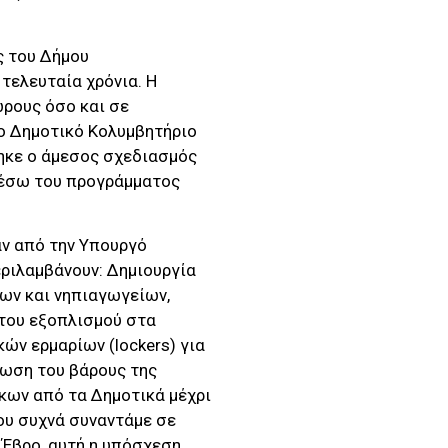
ς του Δήμου
τελευταία χρόνια. Η
ώρους όσο και σε
ο Δημοτικό Κολυμβητήριο
ηκε ο άμεσος σχεδιασμός
 μέσω του προγράμματος
αν από την Υπουργό
εριλαμβάνουν: Δημιουργία
ων και νηπιαγωγείων,
 του εξοπλισμού στα
ν ερμαρίων (lockers) για
ίωση του βάρους της
κων από τα Δημοτικά μέχρι
που συχνά συναντάμε σε
ν Έβρο, αυτή η υπόσχεση