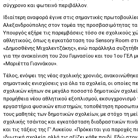
σύγχρονο και φωτεινό περιβάλλον.
Ιδιαίτερη αναφορά έγινε στις σημαντικές πρωτοβουλίε
Αλεξανδρούπολης στον τομέα της προσβασιμότητας τα 
Υπουργός εξήρε τις παρεμβάσεις τόσο σε σχολικούς χ
αθλητικούς, όπως η εγκατάσταση του Sensory Room στ
«Δημοσθένης Μιχαλεντζάκης», ενώ παράλληλα συζητήθ
για την ανακαίνιση του 2ου Γυμνασίου και του 1ου ΓΕΛ
«Μαριέττα Γιαννάκου».
Τέλος, ενόψει της νέας σχολικής χρονιάς, ανακοινώθηκ
σημαντικές ενισχύσεις για όλα τα σχολεία, οι οποίες π
σχολικών κήπων σε μεγάλο ποσοστό δημοτικών σχολεί
προμήθεια νέου αθλητικού εξοπλισμού, εκσυγχρονισμό
εργαστήρια φυσικών επιστημών, τοποθέτηση προσωπικώ
τους μαθητές των δημοτικών σχολείων, με στόχο τη με
σχολικής τσάντας και εγκατάσταση διαδραστικών πινά
και τις τάξεις της Γ’ Λυκείου. «Πρόκειται για παροχές 
ιδιωτικά σχολεία, αλλά τις αξίζει κάθε παιδί. Εδώ στο