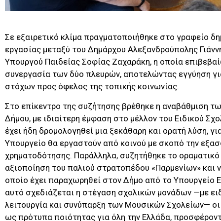
Σε εξαιρετικό κλίμα πραγματοποιήθηκε στο γραφείο δη
εργασίας μεταξύ του Δημάρχου Αλεξανδρούπολης Γιάνν
Υπουργού Παιδείας Σοφίας Ζαχαράκη, η οποία επιβεβαί
συνεργασία των δύο πλευρών, αποτελώντας εγγύηση γι
στόχων προς όφελος της τοπικής κοινωνίας.
Στο επίκεντρο της συζήτησης βρέθηκε η αναβάθμιση τ
Δήμου, με ιδιαίτερη έμφαση στο μέλλον του Ειδικού Σχο
έχει ήδη δρομολογηθεί μια ξεκάθαρη και ορατή λύση, γι
Υπουργείο θα εργαστούν από κοινού με σκοπό την εξα
χρηματοδότησης. Παράλληλα, συζητήθηκε το οραματικό 
αξιοποίηση του παλιού στρατοπέδου «Παρμενίων» και ν
οποίο έχει παραχωρηθεί στον Δήμο από το Υπουργείο Ε
αυτό σχεδιάζεται η στέγαση σχολικών μονάδων —με ειδι
λειτουργία και συνύπαρξη των Μουσικών Σχολείων— οι
ως πρότυπα ποιότητας για όλη την Ελλάδα, προσφέροντ