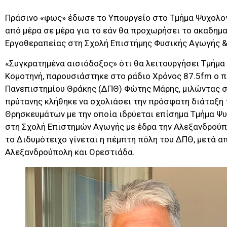
Πράσινο «φως» έδωσε το Υπουργείο στο Τμήμα Ψυχολογ
από μέρα σε μέρα για το εάν θα προχωρήσει το ακαδημ
Εργοθεραπείας στη Σχολή Επιστήμης Φυσικής Αγωγής 
«Συγκρατημένα αισιόδοξος» ότι θα λειτουργήσει Τμήμα
Κομοτηνή, παρουσιάστηκε στο ράδιο Χρόνος 87.5fm ο π
Πανεπιστημίου Θράκης (ΔΠΘ) Φώτης Μάρης, μιλώντας σ
πρύτανης κλήθηκε να σχολιάσει την πρόσφατη διάταξη 
Θρησκευμάτων με την οποία ιδρύεται επίσημα Τμήμα Ψ
στη Σχολή Επιστημών Αγωγής με έδρα την Αλεξανδρούπο
το Διδυμότειχο γίνεται η πέμπτη πόλη του ΔΠΘ, μετά απ
Αλεξανδρούπολη και Ορεστιάδα.