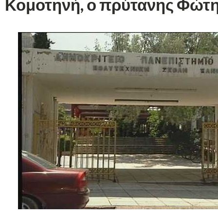
Κομοτηνή, ο πρύτανης Φώτ