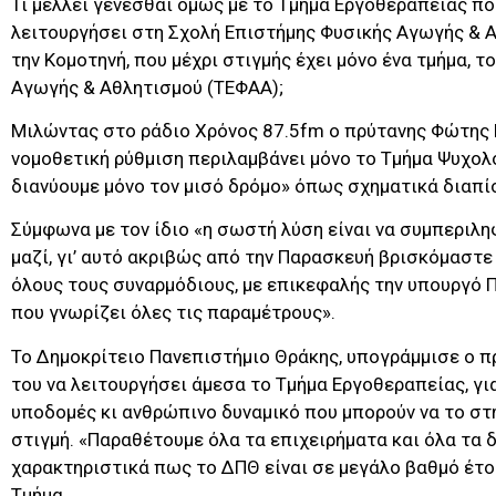
Τι μέλλει γενέσθαι όμως με το Τμήμα Εργοθεραπείας πο
λειτουργήσει στη Σχολή Επιστήμης Φυσικής Αγωγής & 
την Κομοτηνή, που μέχρι στιγμής έχει μόνο ένα τμήμα, 
Αγωγής & Αθλητισμού (ΤΕΦΑΑ);
Μιλώντας στο ράδιο Χρόνος 87.5fm ο πρύτανης Φώτης 
νομοθετική ρύθμιση περιλαμβάνει μόνο το Τμήμα Ψυχολ
διανύουμε μόνο τον μισό δρόμο» όπως σχηματικά διαπ
Σύμφωνα με τον ίδιο «η σωστή λύση είναι να συμπεριλη
μαζί, γι’ αυτό ακριβώς από την Παρασκευή βρισκόμαστε
όλους τους συναρμόδιους, με επικεφαλής την υπουργό 
που γνωρίζει όλες τις παραμέτρους».
Το Δημοκρίτειο Πανεπιστήμιο Θράκης, υπογράμμισε ο πρ
του να λειτουργήσει άμεσα το Τμήμα Εργοθεραπείας, γ
υποδομές κι ανθρώπινο δυναμικό που μπορούν να το στ
στιγμή. «Παραθέτουμε όλα τα επιχειρήματα και όλα τα 
χαρακτηριστικά πως το ΔΠΘ είναι σε μεγάλο βαθμό έτο
Τμήμα.