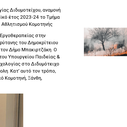
ίας Διδυμοτείχου, αναμονή
αϊκό έτος 2023-24 το Τμήμα
& Αθλητισμού Κομοτηνής
 Εργοθεραπείας στην
ρύτανης του Δημοκρίτειου
τον Δήμο Μπακιρτζάκη. Ο
του Υπουργείου Παιδείας &
υχολογίας στο Διδυμότειχο
λη. Κατ’ αυτό τον τρόπο,
ό Κομοτηνή, Ξάνθη,