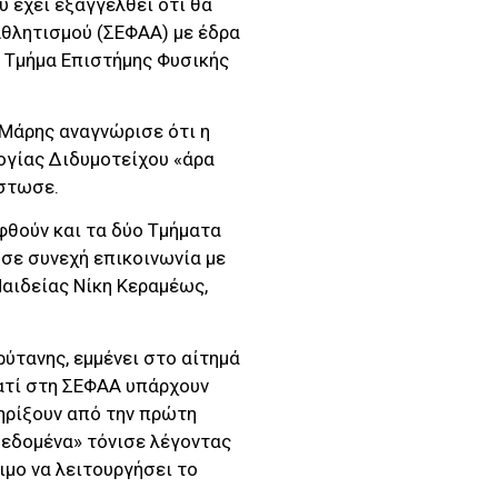
υ έχει εξαγγελθεί ότι θα
Αθλητισμού (ΣΕΦΑΑ) με έδρα
το Τμήμα Επιστήμης Φυσικής
Μάρης αναγνώρισε ότι η
ογίας Διδυμοτείχου «άρα
ίστωσε.
φθούν και τα δύο Τμήματα
 σε συνεχή επικοινωνία με
Παιδείας Νίκη Κεραμέως,
ύτανης, εμμένει στο αίτημά
ιατί στη ΣΕΦΑΑ υπάρχουν
ηρίξουν από την πρώτη
δεδομένα» τόνισε λέγοντας
ιμο να λειτουργήσει το