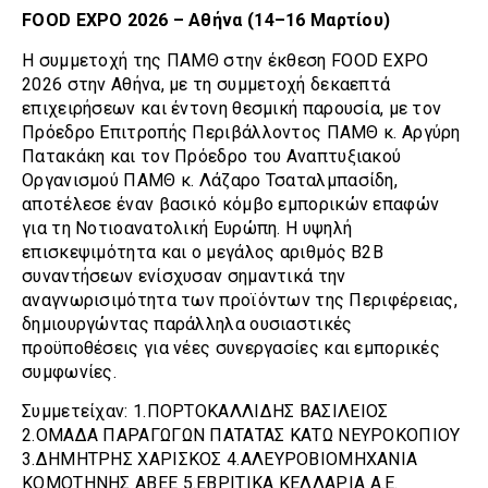
FOOD EXPO 2026 – Αθήνα (14–16 Μαρτίου)
Η συμμετοχή της ΠΑΜΘ στην έκθεση FOOD EXPO
2026 στην Αθήνα, με τη συμμετοχή δεκαεπτά
επιχειρήσεων και έντονη θεσμική παρουσία, με τον
Πρόεδρο Επιτροπής Περιβάλλοντος ΠΑΜΘ κ. Αργύρη
Πατακάκη και τον Πρόεδρο του Αναπτυξιακού
Οργανισμού ΠΑΜΘ κ. Λάζαρο Τσαταλμπασίδη,
αποτέλεσε έναν βασικό κόμβο εμπορικών επαφών
για τη Νοτιοανατολική Ευρώπη. Η υψηλή
επισκεψιμότητα και ο μεγάλος αριθμός B2B
συναντήσεων ενίσχυσαν σημαντικά την
αναγνωρισιμότητα των προϊόντων της Περιφέρειας,
δημιουργώντας παράλληλα ουσιαστικές
προϋποθέσεις για νέες συνεργασίες και εμπορικές
συμφωνίες.
Συμμετείχαν: 1.ΠΟΡΤΟΚΑΛΛΙΔΗΣ ΒΑΣΙΛΕΙΟΣ
2.ΟΜΑΔΑ ΠΑΡΑΓΩΓΩΝ ΠΑΤΑΤΑΣ ΚΑΤΩ ΝΕΥΡΟΚΟΠΙΟΥ
3.ΔΗΜΗΤΡΗΣ ΧΑΡΙΣΚΟΣ 4.ΑΛΕΥΡΟΒΙΟΜΗΧΑΝΙΑ
ΚΟΜΟΤΗΝΗΣ ΑΒΕΕ 5.ΕΒΡΙΤΙΚΑ ΚΕΛΛΑΡΙΑ Α.Ε.