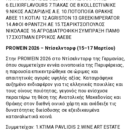
6.ELIXIRFLAVOURS 7.ΤΙΑΚΑΣ ΟΕ 8.KOLLECTIVAIKE
9.ΝΙΚΟΣ ΛΑΖΑΡΙΔΗΣ Α.Ε. 10.ΠΟΤΟΠΟΙΪΑ ΘΡΑΚΗΣ
ΑΒΕΕ 11.ΚΟΤΙΛΙ 12.AGRISTON 13.GREEKIMPERATOR
14.ΑΦΟΙ ΦΡΑΝΤΖΗ ΑΕ 15.ΤΣΑΡΙΚΤΣΟΠΟΥΛΟΣ
ΝΙΚΟΛΑΟΣ 16.ΑΓΡΟΔΙΑΤΡΟΦΙΚΗ ΣΥΜΠΡΑΞΗ ΠΑΜΘ
17.ΣΧΟΤΜΑΝ ΕΡΡΙΚΟΣ ΑΑΕΒΕ
PROWEIN 2026 – Ντίσελντορφ (15–17 Μαρτίου)
Στην PROWEIN 2026 στο Ντίσελντορφ της Γερμανίας,
όπου συμμετείχαν εννέα οινοποιεία της Περιφέρειας,
η παρουσία επικεντρώθηκε σε ώριμες και
απαιτητικές αγορές υψηλής αξίας. Καταγράφηκε
αυξημένο ενδιαφέρον για τις ελληνικές ποικιλίες και
τους οίνους ποιότητας, γεγονός που ενίσχυσε
περαιτέρω τη θέση της Ανατολικής Μακεδονίας και
Θράκης στον διεθνή οινικό χάρτη και ανέδειξε τις
δυνατότητες διείσδυσης σε εξειδικευμένα
καταναλωτικά κοινά.
Συμμετείχαν: 1.KTIMA PAVLIDIS 2.WINE ART ESTATE