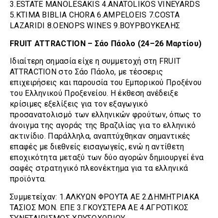
3.ESTATE MANOLESAKIS 4.ANATOLIKOS VINEYARDS
5.KTIMA BIBLIA CHORA 6.AMPELOEIS 7.COSTA
LAZARIDI 8.OENOPS WINES 9.ΒΟΥΡΒΟΥΚΕΛΗΣ
FRUIT ATTRACTION –
Σάο
Πάολο
(24–26
Μαρτίου
)
Ιδιαίτερη σημασία είχε η συμμετοχή στη FRUIT
ATTRACTION στο Σάο Πάολο, με τέσσερις
επιχειρήσεις και παρουσία του Εμπορικού Προξένου
του Ελληνικού Προξενείου. Η έκθεση ανέδειξε
κρίσιμες εξελίξεις για τον εξαγωγικό
προσανατολισμό των ελληνικών φρούτων, όπως το
άνοιγμα της αγοράς της Βραζιλίας για το ελληνικό
ακτινίδιο. Παράλληλα, αναπτύχθηκαν σημαντικές
επαφές με διεθνείς εισαγωγείς, ενώ η αντίθετη
εποχικότητα μεταξύ των δύο αγορών δημιουργεί ένα
σαφές στρατηγικό πλεονέκτημα για τα ελληνικά
προϊόντα.
Συμμετείχαν: 1.ΑΛΚΥΩΝ ΦΡΟΥΤΑ ΑΕ 2.ΔΗΜΗΤΡΙΑΚΑ
ΤΑΣΙΟΣ ΜΟΝ. ΕΠΕ 3.ΓΚΟΥΣΤΕΡΑ ΑΕ 4.ΑΓΡΟΤΙΚΟΣ