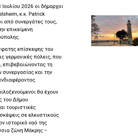
 Ιουλίου 2026 οι δήμαρχοι
sheim, κ.κ. Patrick
οι από συνεργάτες τους,
ην επικείμενη
ούπολης.
σφατης επίσκεψης του
ς γερμανικές πόλεις, που
, επιβεβαιώνοντας τη
 συνεργασίας και την
ενδιαφέροντος.
φιλοξενούμενοι θα έχουν
ς του Δήμου
αι τουριστικές
ισκέψεις σε ελκυστικούς
ον ιστορικό ναό της
σσια ζώνη Μάκρης –