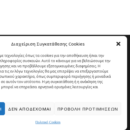
Διαχείριση Συγκατάθεσης Cookies
ε τεχνολογίες όπως τα cookies για την αποθήκευση ή/και την
ληροφορίες συσκευών. Αυτό το κάνουμε για να βελτιώσουμε την
ήγησης και να προβάλλουμε εξατομικευμένες διαφημίσεις. Η
α τις εν λόγω τεχνολογίες θα μας επιτρέψει να επεξεργαστούμε
σωπικού χαρακτήρα, όπως συμπεριφορά περιήγησης ή μοναδικά
 σε αυτόν τον ιστότοπο. Η μη συγκατάθεση ή η ανάκληση της
 μπορεί να επηρεάσει αρνητικά ορισμένες λειτουργίες και
Ή
ΔΕΝ ΑΠΟΔΈΧΟΜΑΙ
ΠΡΟΒΟΛΉ ΠΡΟΤΙΜΉΣΕΩΝ
Πολιτική Cookies