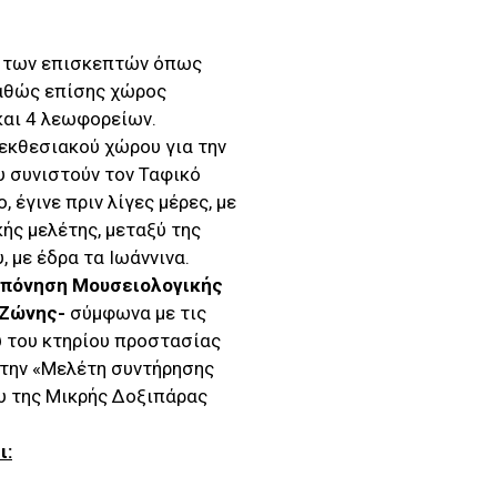
η των επισκεπτών όπως
καθώς επίσης χώρος
και 4 λεωφορείων.
 εκθεσιακού χώρου για την
 συνιστούν τον Ταφικό
 έγινε πριν λίγες μέρες, με
ής μελέτης, μεταξύ της
 με έδρα τα Ιωάννινα.
κπόνηση Μουσειολογικής
-Ζώνης-
σύμφωνα με τις
 του κτηρίου προστασίας
 την «Μελέτη συντήρησης
υ της Μικρής Δοξιπάρας
ι: