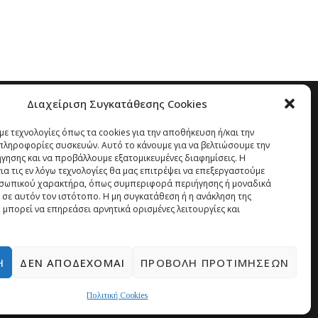
Διαχείριση Συγκατάθεσης Cookies
ε τεχνολογίες όπως τα cookies για την αποθήκευση ή/και την
ληροφορίες συσκευών. Αυτό το κάνουμε για να βελτιώσουμε την
ήγησης και να προβάλλουμε εξατομικευμένες διαφημίσεις. Η
α τις εν λόγω τεχνολογίες θα μας επιτρέψει να επεξεργαστούμε
σωπικού χαρακτήρα, όπως συμπεριφορά περιήγησης ή μοναδικά
 σε αυτόν τον ιστότοπο. Η μη συγκατάθεση ή η ανάκληση της
 μπορεί να επηρεάσει αρνητικά ορισμένες λειτουργίες και
Ή
ΔΕΝ ΑΠΟΔΈΧΟΜΑΙ
ΠΡΟΒΟΛΉ ΠΡΟΤΙΜΉΣΕΩΝ
Πολιτική Cookies