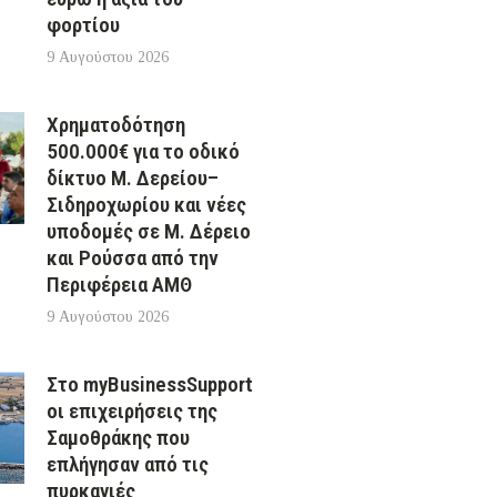
φορτίου
9 Αυγούστου 2026
Χρηματοδότηση
500.000€ για το οδικό
δίκτυο Μ. Δερείου–
Σιδηροχωρίου και νέες
υποδομές σε Μ. Δέρειο
και Ρούσσα από την
Περιφέρεια ΑΜΘ
9 Αυγούστου 2026
Στο myBusinessSupport
οι επιχειρήσεις της
Σαμοθράκης που
επλήγησαν από τις
πυρκαγιές