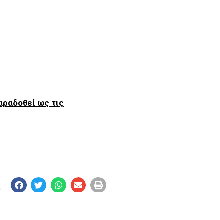
αραδοθεί ως τις
η