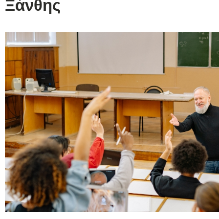
Ξάνθης