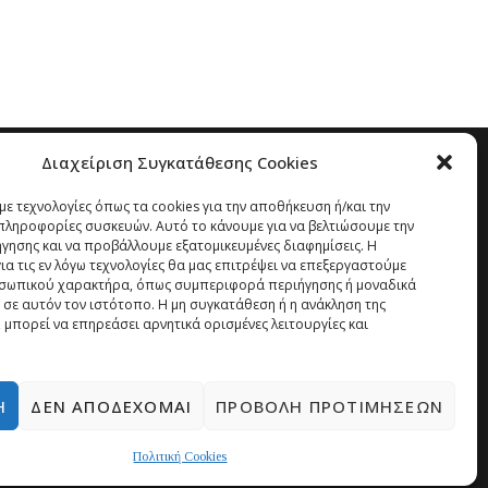
Διαχείριση Συγκατάθεσης Cookies
ε τεχνολογίες όπως τα cookies για την αποθήκευση ή/και την
ληροφορίες συσκευών. Αυτό το κάνουμε για να βελτιώσουμε την
ήγησης και να προβάλλουμε εξατομικευμένες διαφημίσεις. Η
α τις εν λόγω τεχνολογίες θα μας επιτρέψει να επεξεργαστούμε
σωπικού χαρακτήρα, όπως συμπεριφορά περιήγησης ή μοναδικά
 σε αυτόν τον ιστότοπο. Η μη συγκατάθεση ή η ανάκληση της
 μπορεί να επηρεάσει αρνητικά ορισμένες λειτουργίες και
Ή
ΔΕΝ ΑΠΟΔΈΧΟΜΑΙ
ΠΡΟΒΟΛΉ ΠΡΟΤΙΜΉΣΕΩΝ
Πολιτική Cookies