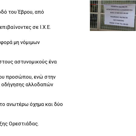
οδό του Έβρου, από
πιβαίνοντες σε Ι.Χ.Ε.
αφορά μη νόμιμων
 στους αστυνομικούς ένα
λου προσώπου, ενώ στην
ας οδήγησης αλλοδαπών
το ανωτέρω όχημα και δύο
ξης Ορεστιάδας.