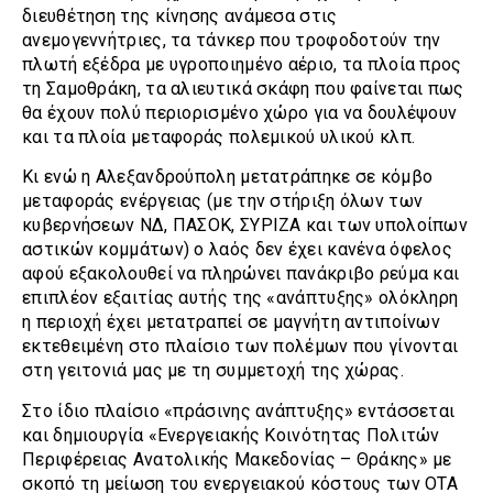
διευθέτηση της κίνησης ανάμεσα στις
ανεμογεννήτριες, τα τάνκερ που τροφοδοτούν την
πλωτή εξέδρα με υγροποιημένο αέριο, τα πλοία προς
τη Σαμοθράκη, τα αλιευτικά σκάφη που φαίνεται πως
θα έχουν πολύ περιορισμένο χώρο για να δουλέψουν
και τα πλοία μεταφοράς πολεμικού υλικού κλπ.
Κι ενώ η Αλεξανδρούπολη μετατράπηκε σε κόμβο
μεταφοράς ενέργειας (με την στήριξη όλων των
κυβερνήσεων ΝΔ, ΠΑΣΟΚ, ΣΥΡΙΖΑ και των υπολοίπων
αστικών κομμάτων) ο λαός δεν έχει κανένα όφελος
αφού εξακολουθεί να πληρώνει πανάκριβο ρεύμα και
επιπλέον εξαιτίας αυτής της «ανάπτυξης» ολόκληρη
η περιοχή έχει μετατραπεί σε μαγνήτη αντιποίνων
εκτεθειμένη στο πλαίσιο των πολέμων που γίνονται
στη γειτονιά μας με τη συμμετοχή της χώρας.
Στο ίδιο πλαίσιο «πράσινης ανάπτυξης» εντάσσεται
και δημιουργία «Ενεργειακής Κοινότητας Πολιτών
Περιφέρειας Ανατολικής Μακεδονίας – Θράκης» με
σκοπό τη μείωση του ενεργειακού κόστους των ΟΤΑ