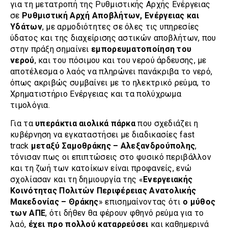
για τη μετατροπή της Ρυθμιστικής Αρχής Ενέργειας
σε
Ρυθμιστική Αρχή Αποβλήτων, Ενέργειας και
Υδάτων
, με αρμοδιότητες σε όλες τις υπηρεσίες
ύδατος και της διαχείρισης αστικών αποβλήτων, που
στην πράξη σημαίνει
εμπορευματοποίηση του
νερού
, και του πόσιμου και του νερού άρδευσης, με
αποτέλεσμα ο λαός να πληρώνει πανάκριβα το νερό,
όπως ακριβώς συμβαίνει με το ηλεκτρικό ρεύμα, το
Χρηματιστήριο Ενέργειας και τα πολύχρωμα
τιμολόγια.
Για τα
υπεράκτια αιολικά πάρκα
που σχεδιάζει η
κυβέρνηση να εγκαταστήσει με διαδικασίες fast
trαck
μεταξύ Σαμοθράκης – Αλεξανδρούπολης
,
τόνισαν πως οι επιπτώσεις στο φυσικό περιβάλλον
και τη ζωή των κατοίκων είναι προφανείς, ενώ
σχολίασαν και τη δημιουργία της «
Ενεργειακής
Κοινότητας Πολιτών Περιφέρειας Ανατολικής
Μακεδονίας – Θράκης
» επισημαίνοντας ότι
ο μύθος
των ΑΠΕ
, ότι δήθεν θα φέρουν φθηνό ρεύμα για το
λαό,
έχει προ πολλού καταρρεύσει
και καθημερινά