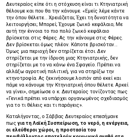
Δευτεραίος είπε ότι η στόχευση είναι τι Κτηνιατρική
θέλουμε και που θα την κάνουμε. «Εμείς λέμε κάντε
την όπου θέλετε… Χρειάζεται; Έχει τη δυνατότητα να
λειτουργήσει; Μπορεί; Έχουμε ζωικό κεφάλαιο; Με
αυτή την έννοια το πιο πολύ ζωικό κεφάλαιο
βρίσκεται στις Φέρες. Ας την κάνουμε στις Φέρες.
Δεν βρίσκεται όμως πλέον. Κάποτε βρισκόταν…
Όμως μια περιοχή δεν στηρίζεται έτσι. Δεν
στηρίζεται με την ίδρυση μιας Κτηνιατρικής, δεν
στηρίζεται με το να κάνω ένα Σφαγείο. Πρέπει να
αλλάξω αγροτική πολιτική, για να στηρίξω την
κτηνοτροφία. Ας ξεκινήσουμε λοιπόν από εκεί και
πάμε να κάνουμε την Κτηνιατρική όπου θέλετε. Αρκεί
να γίνει», σημείωσε ο κ. Δευτεραίος τονίζοντας πως
«Γενικά πρέπει να υπάρχει οργανωμένος σχεδιασμός
για το τι θέλεις και τι παράγεις».
Καταλήγοντας, ο Σάββας Δευτεραίος επεσήμανε
πως
για τη Λαϊκή Συσπείρωση, το νερό, η ενέργεια,
οι ελεύθεροι χώροι, η προστασία του
περιβάλλοντος αποτελούν κοινωνικά αγαθά στα