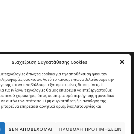
Διαχείριση Συγκατάθεσης Cookies
ε τεχνολογίες όπως τα cookies για την αποθήκευση ή/και την
ληροφορίες συσκευών. Αυτό το κάνουμε για να βελτιώσουμε την
ήγησης και να προβάλλουμε εξατομικευμένες διαφημίσεις. Η
α τις εν λόγω τεχνολογίες θα μας επιτρέψει να επεξεργαστούμε
σωπικού χαρακτήρα, όπως συμπεριφορά περιήγησης ή μοναδικά
 σε αυτόν τον ιστότοπο. Η μη συγκατάθεση ή η ανάκληση της
 μπορεί να επηρεάσει αρνητικά ορισμένες λειτουργίες και
Ή
ΔΕΝ ΑΠΟΔΈΧΟΜΑΙ
ΠΡΟΒΟΛΉ ΠΡΟΤΙΜΉΣΕΩΝ