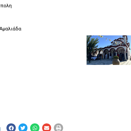
ύπολη
 Αμαλιάδα
η