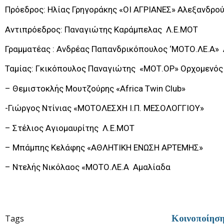
Πρόεδρος: Ηλίας Γρηγοράκης «ΟΙ ΑΓΡΙΑΝΕΣ» Αλεξανδρο
Αντιπρόεδρος: Παναγιώτης Καράμπελας Λ.Ε.ΜΟΤ
Γραμματέας : Ανδρέας Παπανδρικόπουλος ‘ΜΟΤΟ.ΛΕ.Α»
Ταμίας: Γκικόπουλος Παναγιώτης «ΜΟΤ.ΟΡ» Ορχομενός
– Θεμιστοκλής Μουτζούρης «Africa Twin Club»
-Γιώργος Ντίνιας «ΜΟΤΟΛΕΣΧΗ Ι.Π. ΜΕΣΟΛΟΓΓΙΟΥ»
– Στέλιος Αγιομαυρίτης Λ.Ε.ΜΟΤ
– Μπάμπης Κελάφης «ΑΘΛΗΤΙΚΗ ΕΝΩΣΗ ΑΡΤΕΜΗΣ»
– Ντελής Νικόλαος «ΜΟΤΟ.ΛΕ.Α Αμαλίαδα
Tags
Κοινοποίησ