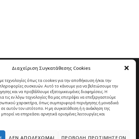
Διαχείριση Συγκατάθεσης Cookies
ε τεχνολογίες όπως τα cookies για την αποθήκευση ή/και την
ληροφορίες συσκευών. Αυτό το κάνουμε για να βελτιώσουμε την
ήγησης και να προβάλλουμε εξατομικευμένες διαφημίσεις. Η
α τις εν λόγω τεχνολογίες θα μας επιτρέψει να επεξεργαστούμε
σωπικού χαρακτήρα, όπως συμπεριφορά περιήγησης ή μοναδικά
 σε αυτόν τον ιστότοπο. Η μη συγκατάθεση ή η ανάκληση της
 μπορεί να επηρεάσει αρνητικά ορισμένες λειτουργίες και
Ή
ΔΕΝ ΑΠΟΔΈΧΟΜΑΙ
ΠΡΟΒΟΛΉ ΠΡΟΤΙΜΉΣΕΩΝ