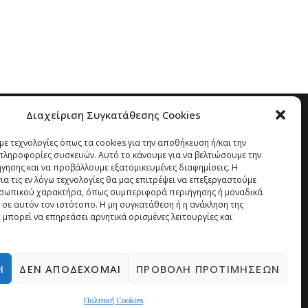
Διαχείριση Συγκατάθεσης Cookies
ε τεχνολογίες όπως τα cookies για την αποθήκευση ή/και την
ληροφορίες συσκευών. Αυτό το κάνουμε για να βελτιώσουμε την
ήγησης και να προβάλλουμε εξατομικευμένες διαφημίσεις. Η
α τις εν λόγω τεχνολογίες θα μας επιτρέψει να επεξεργαστούμε
σωπικού χαρακτήρα, όπως συμπεριφορά περιήγησης ή μοναδικά
 σε αυτόν τον ιστότοπο. Η μη συγκατάθεση ή η ανάκληση της
 μπορεί να επηρεάσει αρνητικά ορισμένες λειτουργίες και
Ή
ΔΕΝ ΑΠΟΔΈΧΟΜΑΙ
ΠΡΟΒΟΛΉ ΠΡΟΤΙΜΉΣΕΩΝ
Πολιτική Cookies