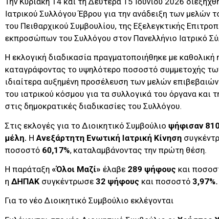
Την Κυριακή 14 και τη Δευτέρα 15 Ιουνίου 2026 διεξήχθ
Ιατρικού Συλλόγου Έβρου για την ανάδειξη των μελών τ
του Πειθαρχικού Συμβουλίου, της Εξελεγκτικής Επιτροπ
εκπροσώπων του Συλλόγου στον Πανελλήνιο Ιατρικό Σύ
Η εκλογική διαδικασία πραγματοποιήθηκε με καθολική 
καταγράφοντας το υψηλότερο ποσοστό συμμετοχής των
ιδιαίτερα αυξημένη προσέλευση των μελών επιβεβαιών
του ιατρικού κόσμου για τα συλλογικά του όργανα και 
στις δημοκρατικές διαδικασίες του Συλλόγου.
Στις εκλογές για το Διοικητικό Συμβούλιο
ψήφισαν 810
μέλη.
Η
Ανεξάρτητη Ενωτική Ιατρική Κίνηση
συγκέντ
ποσοστό
60,17%
, καταλαμβάνοντας την πρώτη θέση.
Η παράταξη
«Όλοι Μαζί»
έλαβε
289 ψήφους
και ποσο
η
ΔΗΠΑΚ
συγκέντρωσε
32 ψήφους
και ποσοστό
3,97%.
Για το νέο Διοικητικό Συμβούλιο εκλέγονται