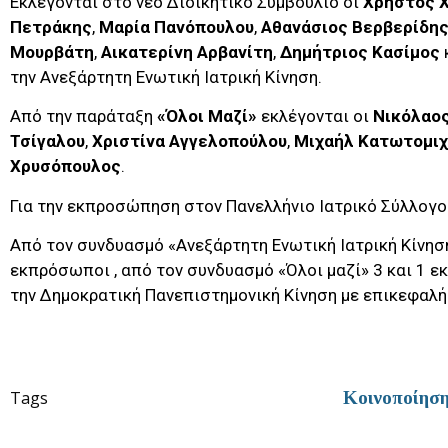
Εκλέγονται στο νέο Διοικητικό Συμβούλιο οι
Χρήστος 
Πετράκης
,
Μαρία Πανόπουλου
,
Αθανάσιος Βερβερίδη
Μουρβάτη
,
Αικατερίνη Αρβανίτη
,
Δημήτριος Κασίμος
την Ανεξάρτητη Ενωτική Ιατρική Κίνηση.
Από την παράταξη
«Όλοι Μαζί»
εκλέγονται οι
Νικόλαο
Τσίγαλου
,
Χριστίνα Αγγελοπούλου
,
Μιχαήλ Κατωτομι
Χρυσόπουλος
.
Για την εκπροσώπηση στον Πανελλήνιο Ιατρικό Σύλλογο
Από τον συνδυασμό «Ανεξάρτητη Ενωτική Ιατρική Κίνησ
εκπρόσωποι , από τον συνδυασμό «Όλοι μαζί» 3 και 1 
την Δημοκρατική Πανεπιστημονική Κίνηση με επικεφαλή
Tags
Κοινοποίησ