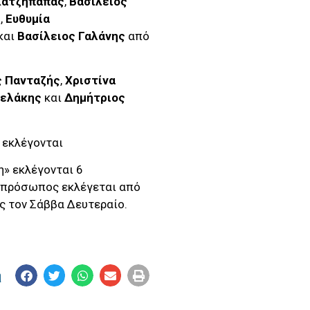
Χατζηπαπάς
,
Βασίλειος
ς
,
Ευθυμία
και
Βασίλειος Γαλάνης
από
ς Πανταζής
,
Χριστίνα
χελάκης
και
Δημήτριος
 εκλέγονται
η» εκλέγονται 6
εκπρόσωπος εκλέγεται από
ς τον Σάββα Δευτεραίο.
η