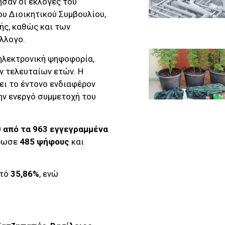
ησαν οι εκλογές του
ου Διοικητικού Συμβουλίου,
ής, καθώς και των
λλογο.
ηλεκτρονική ψηφοφορία,
 τελευταίων ετών. Η
ει το έντονο ενδιαφέρον
την ενεργό συμμετοχή του
 από τα 963 εγγεγραμμένα
ρωσε
485 ψήφους
και
στό
35,86%
, ενώ