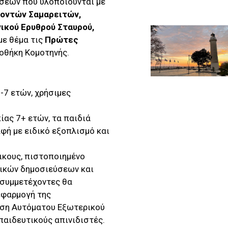
άσεων που υλοποιούνται με
οντών Σαμαρειτών,
κού Ερυθρού Σταυρού,
με θέμα τις
Πρώτες
ιοθήκη Κομοτηνής.
5-7 ετών, χρήσιμες
ικίας 7+ ετών, τα παιδιά
φή με ειδικό εξοπλισμό και
λικους, πιστοποιημένο
ικών δημοσιεύσεων και
 συμμετέχοντες θα
εφαρμογή της
ήση Aυτόματου Eξωτερικού
παιδευτικούς απινιδιστές.