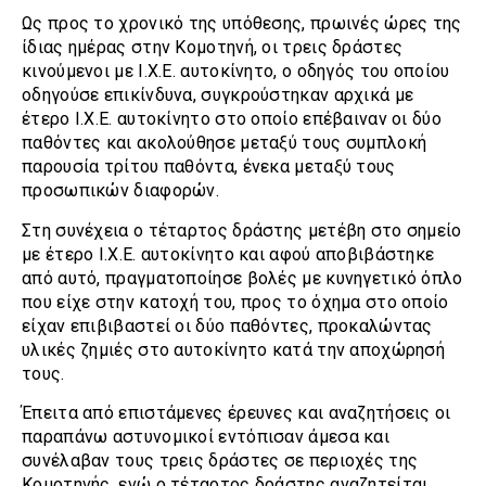
Ως προς το χρονικό της υπόθεσης, πρωινές ώρες της
ίδιας ημέρας στην Κομοτηνή, οι τρεις δράστες
κινούμενοι με Ι.Χ.Ε. αυτοκίνητο, ο οδηγός του οποίου
οδηγούσε επικίνδυνα, συγκρούστηκαν αρχικά με
έτερο Ι.Χ.Ε. αυτοκίνητο στο οποίο επέβαιναν οι δύο
παθόντες και ακολούθησε μεταξύ τους συμπλοκή
παρουσία τρίτου παθόντα, ένεκα μεταξύ τους
προσωπικών διαφορών.
Στη συνέχεια ο τέταρτος δράστης μετέβη στο σημείο
με έτερο Ι.Χ.Ε. αυτοκίνητο και αφού αποβιβάστηκε
από αυτό, πραγματοποίησε βολές με κυνηγετικό όπλο
που είχε στην κατοχή του, προς το όχημα στο οποίο
είχαν επιβιβαστεί οι δύο παθόντες, προκαλώντας
υλικές ζημιές στο αυτοκίνητο κατά την αποχώρησή
τους.
Έπειτα από επιστάμενες έρευνες και αναζητήσεις οι
παραπάνω αστυνομικοί εντόπισαν άμεσα και
συνέλαβαν τους τρεις δράστες σε περιοχές της
Κομοτηνής, ενώ ο τέταρτος δράστης αναζητείται.