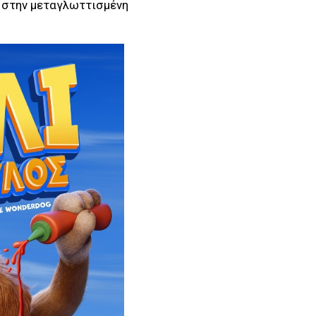
 στην μεταγλωττισμένη