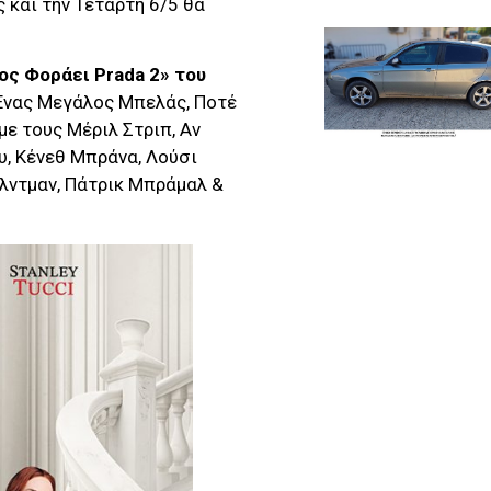
 και την Τετάρτη 6/5 θα
ος Φοράει Prada 2» του
 Ένας Μεγάλος Μπελάς, Ποτέ
με τους Μέριλ Στριπ, Αν
υ, Κένεθ Μπράνα, Λούσι
Φέλντμαν, Πάτρικ Μπράμαλ &