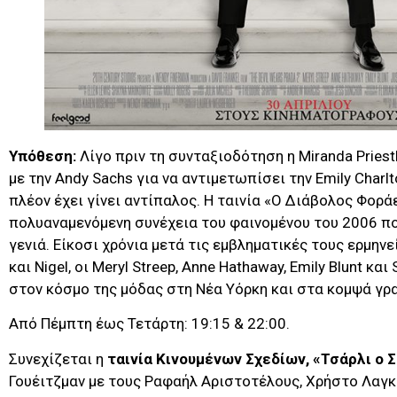
Υπόθεση:
Λίγο πριν τη συνταξιοδότηση η Miranda Priest
με την Andy Sachs για να αντιμετωπίσει την Emily Charl
πλέον έχει γίνει αντίπαλος. Η ταινία «Ο Διάβολος Φοράε
πολυαναμενόμενη συνέχεια του φαινομένου του 2006 πο
γενιά. Είκοσι χρόνια μετά τις εμβληματικές τους ερμηνεί
και Nigel, οι Meryl Streep, Anne Hathaway, Emily Blunt κα
στον κόσμο της μόδας στη Νέα Υόρκη και στα κομψά γρ
Από Πέμπτη έως Τετάρτη: 19:15 & 22:00.
Συνεχίζεται η
ταινία Κινουμένων Σχεδίων, «Τσάρλι ο
Γουέιτζμαν με τους Ραφαήλ Αριστοτέλους, Χρήστο Λαγκ