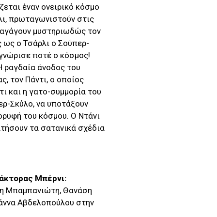
ζεται έναν ονειρικό κόσμο
ρλι, πρωταγωνιστούν στις
παγάγουν μυστηριωδώς τον
 ως ο Τσάρλι ο Σούπερ-
γνώρισε ποτέ ο κόσμος!
Η ραγδαία άνοδος του
ς, τον Πάντι, ο οποίος
τι και η γατο-συμμορία του
ερ-Σκύλο, να υποτάξουν
ορυφή του κόσμου. Ο Ντάνι
ματήσουν τα σατανικά σχέδια
ράκτορας Μπέρνι:
ρη Μπαμπανιώτη, Θανάση
ωάννα Αβδελοπούλου στην