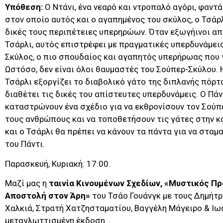
Υπόθεση:
O Ντάνι, ένα νεαρό και ντροπαλό αγόρι, φαντά
στον οποίο αυτός και ο αγαπημένος του σκύλος, ο Τσά
δικές τους περιπέτειες υπερηρώων. Όταν εξωγήινοι α
Τσάρλι, αυτός επιστρέφει με πραγματικές υπερδυνάμεις
Σκύλος, ο πιο σπουδαίος και αγαπητός υπερήρωας που 
Ωστόσο, δεν είναι όλοι θαυμαστές του Σούπερ-Σκύλου. 
Τσάρλι εξοργίζει το διαβολικό γάτο της διπλανής πόρτα
διαθέτει τις δικές του απίστευτες υπερδυνάμεις. O Πάν
καταστρώνουν ένα σχέδιο για να εκθρονίσουν τον Σούπ
τους ανθρώπους και να τοποθετήσουν τις γάτες στην κ
και ο Τσάρλι θα πρέπει να κάνουν τα πάντα για να στα
του Πάντι.
Παρασκευή, Κυριακή: 17:00.
Μαζί μας η
ταινία Κινουμένων Σχεδίων, «Μυστικός Π
Αποστολή στον Άρη»
του Τσάο Γουάνγκ με τους Δημήτ
Χαλκιά, Στρατή Χατζησταματίου, Βαγγέλη Μάγειρο & Ι
μεταγλωττισμένη έκδοση…