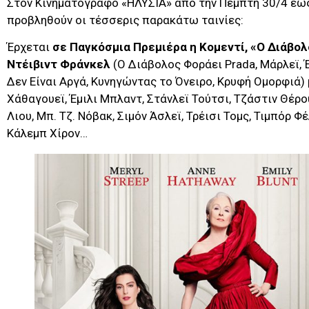
Στον Κινηματογράφο «ΗΛΥΣΙΑ» από την Πέμπτη 30/4 έως
προβληθούν οι τέσσερις παρακάτω ταινίες:
Έρχεται
σε Παγκόσμια Πρεμιέρα η Κομεντί, «Ο Διάβολ
Ντέιβιντ Φράνκελ
(Ο Διάβολος Φοράει Prada, Μάρλεϊ,
Δεν Είναι Αργά, Κυνηγώντας το Όνειρο, Κρυφή Ομορφιά) 
Χάθαγουεϊ, Έμιλι Μπλαντ, Στάνλεϊ Τούτσι, Τζάστιν Θέρο
Λιου, Μπ. Τζ. Νόβακ, Σιμόν Άσλεϊ, Τρέισι Τομς, Τιμπόρ 
Κάλεμπ Χίρον…