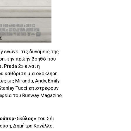
ly ενώνει τις δυνάμεις της
ton, την πρώην βοηθό που
ι Prada 2» είναι η
υ καθόρισε μια ολόκληρη
ες ως Miranda, Andy, Emily
ι Stanley Tucci επιστρέφουν
αφεία του Runway Magazine.
 Σούπερ-Σκύλος»
του Σέι
ούση, Δημήτρη Κανέλλο,