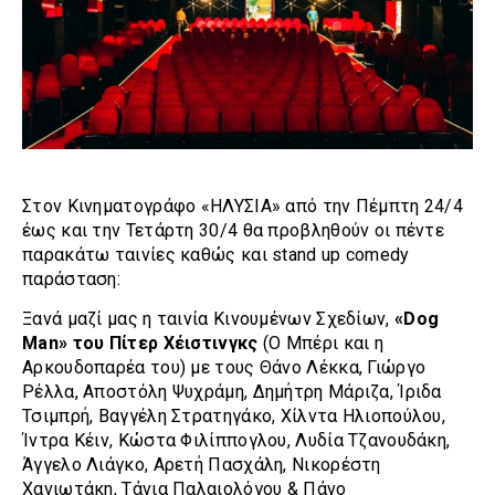
Στον Κινηματογράφο «ΗΛΥΣΙΑ» από την Πέμπτη 24/4
έως και την Τετάρτη 30/4 θα προβληθούν οι πέντε
παρακάτω ταινίες καθώς και stand up comedy
παράσταση:
Ξανά μαζί μας η ταινία Κινουμένων Σχεδίων,
«Dog
Man» του Πίτερ Χέιστινγκς
(Ο Μπέρι και η
Αρκουδοπαρέα του) με τους Θάνο Λέκκα, Γιώργο
Ρέλλα, Αποστόλη Ψυχράμη, Δημήτρη Μάριζα, Ίριδα
Τσιμπρή, Βαγγέλη Στρατηγάκο, Χίλντα Ηλιοπούλου,
Ίντρα Κέιν, Κώστα Φιλίππογλου, Λυδία Τζανουδάκη,
Άγγελο Λιάγκο, Αρετή Πασχάλη, Νικορέστη
Χανιωτάκη, Τάνια Παλαιολόγου & Πάνο