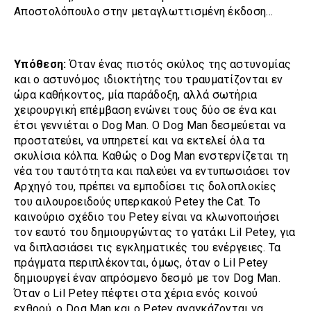
Αποστολόπουλο στην μεταγλωττισμένη έκδοση…
Υπόθεση:
Όταν ένας πιστός σκύλος της αστυνομίας
και ο αστυνόμος ιδιοκτήτης του τραυματίζονται εν
ώρα καθήκοντος, μία παράδοξη, αλλά σωτήρια
χειρουργική επέμβαση ενώνει τους δύο σε ένα και
έτσι γεννιέται ο Dog Man. Ο Dog Man δεσμεύεται να
προστατεύει, να υπηρετεί και να εκτελεί όλα τα
σκυλίσια κόλπα. Καθώς ο Dog Man ενστερνίζεται τη
νέα του ταυτότητα και παλεύει να εντυπωσιάσει τον
Αρχηγό του, πρέπει να εμποδίσει τις δολοπλοκίες
του αιλουροειδούς υπερκακού Petey the Cat. Το
καινούριο σχέδιο του Petey είναι να κλωνοποιήσει
τον εαυτό του δημιουργώντας το γατάκι Lil Petey, για
να διπλασιάσει τις εγκληματικές του ενέργειες. Τα
πράγματα περιπλέκονται, όμως, όταν ο Lil Petey
δημιουργεί έναν απρόσμενο δεσμό με τον Dog Man.
Όταν ο Lil Petey πέφτει στα χέρια ενός κοινού
εχθρού, ο Dog Man και ο Petey αναγκάζονται να