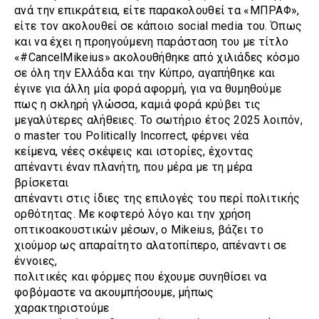
ανά την επικράτεια, είτε παρακολουθεί τα «ΜΠΡΑΦ»,
είτε τον ακολουθεί σε κάποιο social media του. Όπως
και να έχει η προηγούμενη παράσταση του με τίτλο
«#CancelMikeius» ακολουθήθηκε από χιλιάδες κόσμο
σε όλη την Ελλάδα και την Κύπρο, αγαπήθηκε και
έγινε για άλλη μία φορά αφορμή, για να θυμηθούμε
πως η σκληρή γλώσσα, καμιά φορά κρύβει τις
μεγαλύτερες αλήθειες. Το σωτήριο έτος 2025 λοιπόν,
ο master του Politically Incorrect, φέρνει νέα
κείμενα, νέες σκέψεις και ιστορίες, έχοντας
απέναντι έναν πλανήτη, που μέρα με τη μέρα
βρίσκεται
απέναντι στις ίδιες της επιλογές του περί πολιτικής
ορθότητας. Με κοφτερό λόγο και την χρήση
οπτικοακουστικών μέσων, ο Mikeius, βάζει το
χιούμορ ως απαραίτητο αλατοπίπερο, απέναντι σε
έννοιες,
πολιτικές και φόρμες που έχουμε συνηθίσει να
φοβόμαστε να ακουμπήσουμε, μήπως
χαρακτηριστούμε