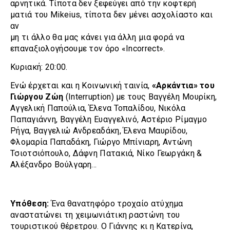
αρνητικά. Τίποτα δεν ξεφεύγει από την κοφτερή
ματιά του Mikeius, τίποτα δεν μένει ασχολίαστο και
αν
μη τι άλλο θα μας κάνει για άλλη μια φορά να
επαναξιολογήσουμε τον όρο «Incorrect».
Κυριακή: 20:00.
Ενώ έρχεται και η Κοινωνική ταινία,
«Αρκάντια» του
Γιώργου Ζώη
(Interruption) με τους Βαγγέλη Μουρίκη,
Αγγελική Παπούλια, Έλενα Τοπαλίδου, Νικόλα
Παπαγιάννη, Βαγγέλη Ευαγγελινό, Αστέριο Ρίμαγμο
Ρήγα, Βαγγελιώ Ανδρεαδάκη, Έλενα Μαυρίδου,
Φλομαρία Παπαδάκη, Γιώργο Μπίνιαρη, Αντώνη
Τσιοτσιόπουλο, Δάφνη Πατακιά, Νίκο Γεωργάκη &
Αλέξανδρο Βούλγαρη…
Υπόθεση:
Ένα θανατηφόρο τροχαίο ατύχημα
αναστατώνει τη χειμωνιάτικη ραστώνη του
τουριστικού θέρετρου. Ο Γιάννης κι η Κατερίνα,