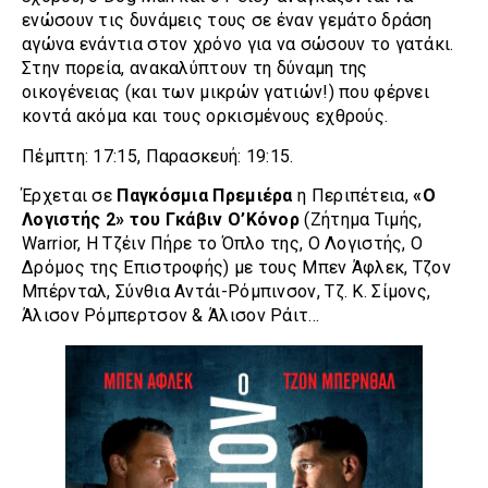
ενώσουν τις δυνάμεις τους σε έναν γεμάτο δράση
αγώνα ενάντια στον χρόνο για να σώσουν το γατάκι.
Στην πορεία, ανακαλύπτουν τη δύναμη της
οικογένειας (και των μικρών γατιών!) που φέρνει
κοντά ακόμα και τους ορκισμένους εχθρούς.
Πέμπτη: 17:15, Παρασκευή: 19:15.
Έρχεται σε
Παγκόσμια Πρεμιέρα
η Περιπέτεια,
«Ο
Λογιστής 2» του Γκάβιν Ο’Κόνορ
(Ζήτημα Τιμής,
Warrior, Η Τζέιν Πήρε το Όπλο της, Ο Λογιστής, Ο
Δρόμος της Επιστροφής) με τους Μπεν Άφλεκ, Τζον
Μπέρνταλ, Σύνθια Αντάι-Ρόμπινσον, Τζ. Κ. Σίμονς,
Άλισον Ρόμπερτσον & Άλισον Ράιτ…