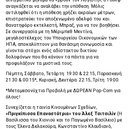
αναγκάζεται να αναλάβει την υπόθεση. Μόλις
αντιληφθεί ότι η υπόθεση χρήζει ακραίων μέτρων,
επιστρατεύει τον αποξενωμένο αδελφό του και
θανατηφόρο εκτελεστή, Μπραξ, για να τον βοηθήσει.
Σε συνεργασία με τη Μέριμπεθ Μεντίνα,
μεγαλοστέλεχος του Υπουργείου Οικονομικών των
ΗΠΑ, αποκαλύπτουν μια θανάσιμη συνωμοσία και
γίνονται στόχοι ενός αδίστακτου δικτύου
δολοφόνων που θα κάνουν τα πάντα για να
προφυλάξουν τα μυστικά τους.
Πέμπτη, Σάββατο, Τετάρτη: 19:30 & 22:15, Παρασκευή:
21:30 & 00:15*, Κυριακή, Δευτέρα: 22:15, Τρίτη: 19:00.
*Μεταμεσονύχτια Προβολή με ΔΩΡΕΑΝ Pop-Corn για
όλους!
Συνεχίζεται η ταινία Κινουμένων Σχεδίων,
«Πριγκίπισσα Επαναστάτρια» του Άλεξ Τσιτσιλίν
(Η
Βασίλισσα του Χιονιού και το Παγωμένο Βασίλειο) με
τους Έλενα Δελακούρα, Κωνσταντίνο Κλαυδιανό,