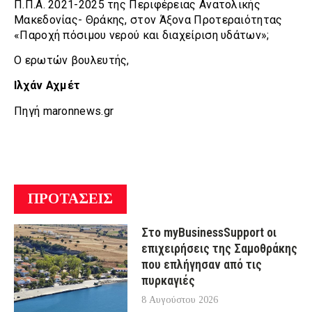
Π.Π.Α. 2021-2025 της Περιφέρειας Ανατολικής
Μακεδονίας- Θράκης, στον Άξονα Προτεραιότητας
«Παροχή πόσιμου νερού και διαχείριση υδάτων»;
Ο ερωτών βουλευτής,
Ιλχάν Αχμέτ
Πηγή maronnews.gr
ΠΡΟΤΑΣΕΙΣ
Στο myBusinessSupport οι
επιχειρήσεις της Σαμοθράκης
που επλήγησαν από τις
πυρκαγιές
8 Αυγούστου 2026