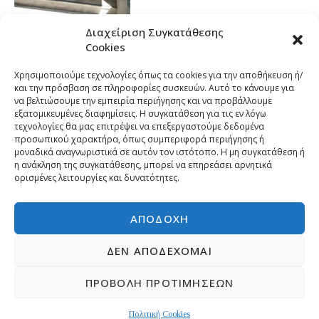
Διαχείριση Συγκατάθεσης
Cookies
Χρησιμοποιούμε τεχνολογίες όπως τα cookies για την αποθήκευση ή/
και την πρόσβαση σε πληροφορίες συσκευών. Αυτό το κάνουμε για
να βελτιώσουμε την εμπειρία περιήγησης και να προβάλλουμε
εξατομικευμένες διαφημίσεις. Η συγκατάθεση για τις εν λόγω
τεχνολογίες θα μας επιτρέψει να επεξεργαστούμε δεδομένα
προσωπικού χαρακτήρα, όπως συμπεριφορά περιήγησης ή
μοναδικά αναγνωριστικά σε αυτόν τον ιστότοπο. Η μη συγκατάθεση ή
η ανάκληση της συγκατάθεσης, μπορεί να επηρεάσει αρνητικά
ορισμένες λειτουργίες και δυνατότητες.
ΑΠΟΔΟΧΉ
ΔΕΝ ΑΠΟΔΈΧΟΜΑΙ
ΠΡΟΒΟΛΉ ΠΡΟΤΙΜΉΣΕΩΝ
Copyright © 2026 | Developed by
Pr-om.gr
ΠΟΛΙΤΙΚΗ ΑΠΟΡΡΗΤΟΥ
ΕΠΙΚΟΙΝΩΝΙΑ
Πολιτική Cookies