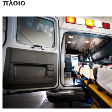
πλοίο