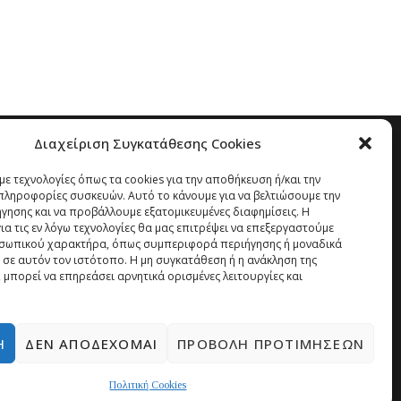
Διαχείριση Συγκατάθεσης Cookies
ε τεχνολογίες όπως τα cookies για την αποθήκευση ή/και την
ληροφορίες συσκευών. Αυτό το κάνουμε για να βελτιώσουμε την
ήγησης και να προβάλλουμε εξατομικευμένες διαφημίσεις. Η
α τις εν λόγω τεχνολογίες θα μας επιτρέψει να επεξεργαστούμε
σωπικού χαρακτήρα, όπως συμπεριφορά περιήγησης ή μοναδικά
 σε αυτόν τον ιστότοπο. Η μη συγκατάθεση ή η ανάκληση της
 μπορεί να επηρεάσει αρνητικά ορισμένες λειτουργίες και
Ή
ΔΕΝ ΑΠΟΔΈΧΟΜΑΙ
ΠΡΟΒΟΛΉ ΠΡΟΤΙΜΉΣΕΩΝ
Πολιτική Cookies