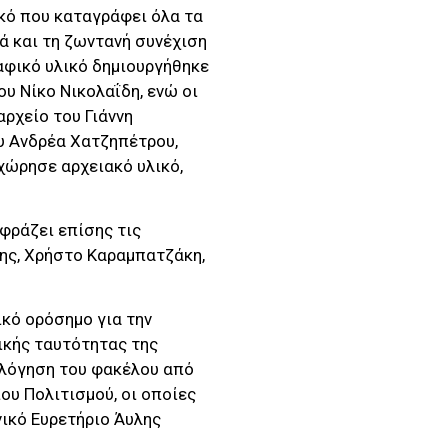
κό που καταγράφει όλα τα
ά και τη ζωντανή συνέχιση
αφικό υλικό δημιουργήθηκε
υ Νίκο Νικολαΐδη, ενώ οι
ρχείο του Γιάννη
υ Ανδρέα Χατζηπέτρου,
χώρησε αρχειακό υλικό,
φράζει επίσης τις
κης, Χρήστο Καραμπατζάκη,
ικό ορόσημο για την
ικής ταυτότητας της
ιολόγηση του φακέλου από
ου Πολιτισμού, οι οποίες
νικό Ευρετήριο Άυλης