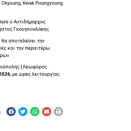
g Okyoung, Kwak Poungyoung
ησε ο Αντιδήμαρχος
ήστος Γκουγκουλάκης.
η θα αποτελέσει την
γές και την περαιτέρω
ρών.
δρούπολης (Λεωφόρος
 2026
, με ώρες λειτουργίας
η