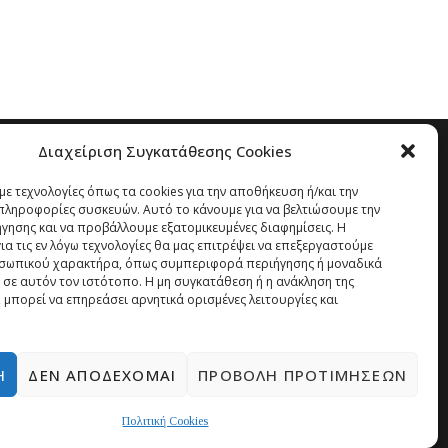
Διαχείριση Συγκατάθεσης Cookies
ε τεχνολογίες όπως τα cookies για την αποθήκευση ή/και την
ληροφορίες συσκευών. Αυτό το κάνουμε για να βελτιώσουμε την
ήγησης και να προβάλλουμε εξατομικευμένες διαφημίσεις. Η
α τις εν λόγω τεχνολογίες θα μας επιτρέψει να επεξεργαστούμε
σωπικού χαρακτήρα, όπως συμπεριφορά περιήγησης ή μοναδικά
 σε αυτόν τον ιστότοπο. Η μη συγκατάθεση ή η ανάκληση της
 μπορεί να επηρεάσει αρνητικά ορισμένες λειτουργίες και
Ή
ΔΕΝ ΑΠΟΔΈΧΟΜΑΙ
ΠΡΟΒΟΛΉ ΠΡΟΤΙΜΉΣΕΩΝ
Πολιτική Cookies