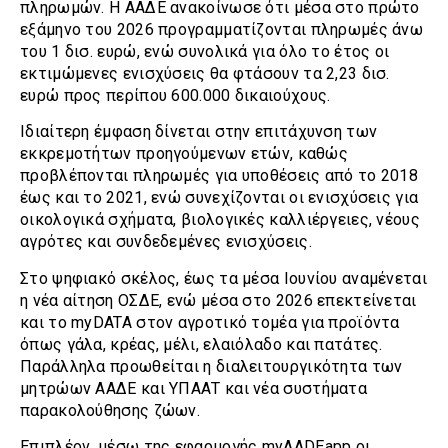
πληρωμών. Η ΑΑΔΕ ανακοίνωσε ότι μέσα στο πρώτο
εξάμηνο του 2026 προγραμματίζονται πληρωμές άνω
του 1 δισ. ευρώ, ενώ συνολικά για όλο το έτος οι
εκτιμώμενες ενισχύσεις θα φτάσουν τα 2,23 δισ.
ευρώ προς περίπου 600.000 δικαιούχους.
Ιδιαίτερη έμφαση δίνεται στην επιτάχυνση των
εκκρεμοτήτων προηγούμενων ετών, καθώς
προβλέπονται πληρωμές για υποθέσεις από το 2018
έως και το 2021, ενώ συνεχίζονται οι ενισχύσεις για
οικολογικά σχήματα, βιολογικές καλλιέργειες, νέους
αγρότες και συνδεδεμένες ενισχύσεις.
Στο ψηφιακό σκέλος, έως τα μέσα Ιουνίου αναμένεται
η νέα αίτηση ΟΣΔΕ, ενώ μέσα στο 2026 επεκτείνεται
και το myDATA στον αγροτικό τομέα για προϊόντα
όπως γάλα, κρέας, μέλι, ελαιόλαδο και πατάτες.
Παράλληλα προωθείται η διαλειτουργικότητα των
μητρώων ΑΑΔΕ και ΥΠΑΑΤ και νέα συστήματα
παρακολούθησης ζώων.
Επιπλέον, μέσω της εφαρμογής myAADEapp οι