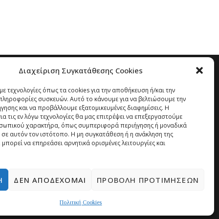
Διαχείριση Συγκατάθεσης Cookies
ε τεχνολογίες όπως τα cookies για την αποθήκευση ή/και την
ληροφορίες συσκευών. Αυτό το κάνουμε για να βελτιώσουμε την
ήγησης και να προβάλλουμε εξατομικευμένες διαφημίσεις. Η
α τις εν λόγω τεχνολογίες θα μας επιτρέψει να επεξεργαστούμε
σωπικού χαρακτήρα, όπως συμπεριφορά περιήγησης ή μοναδικά
 σε αυτόν τον ιστότοπο. Η μη συγκατάθεση ή η ανάκληση της
 μπορεί να επηρεάσει αρνητικά ορισμένες λειτουργίες και
Ή
ΔΕΝ ΑΠΟΔΈΧΟΜΑΙ
ΠΡΟΒΟΛΉ ΠΡΟΤΙΜΉΣΕΩΝ
Πολιτική Cookies