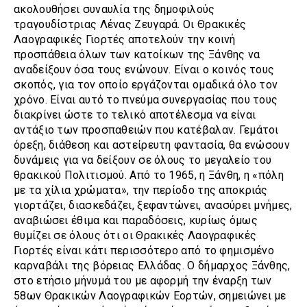
ακολουθήσει συναυλία της δημοφιλούς
τραγουδίστριας Λένας Ζευγαρά. Οι Θρακικές
Λαογραφικές Γιορτές αποτελούν την κοινή
προσπάθεια όλων των κατοίκων της Ξάνθης να
αναδείξουν όσα τους ενώνουν. Είναι ο κοινός τους
σκοπός, για τον οποίο εργάζονται ομαδικά όλο τον
χρόνο. Είναι αυτό το πνεύμα συνεργασίας που τους
διακρίνει ώστε το τελικό αποτέλεσμα να είναι
αντάξιο των προσπαθειών που κατέβαλαν. Γεμάτοι
όρεξη, διάθεση και αστείρευτη φαντασία, θα ενώσουν
δυνάμεις για να δείξουν σε όλους το μεγαλείο του
θρακικού Πολιτισμού. Από το 1965, η Ξάνθη, η «πόλη
με τα χίλια χρώματα», την περίοδο της αποκριάς
γιορτάζει, διασκεδάζει, ξεφαντώνει, ανασύρει μνήμες,
αναβιώσει έθιμα και παραδόσεις, κυρίως όμως
θυμίζει σε όλους ότι οι Θρακικές Λαογραφικές
Γιορτές είναι κάτι περισσότερο από το φημισμένο
καρναβάλι της βόρειας Ελλάδας. Ο δήμαρχος Ξάνθης,
στο ετήσιο μήνυμά του με αφορμή την έναρξη των
58ων Θρακικών Λαογραφικών Εορτών, σημειώνει με