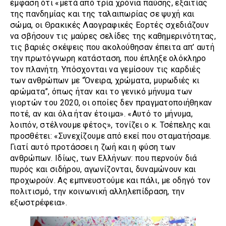
έμφαση ότι «μετά από τρία χρόνια παύσης, εξαιτίας
της πανδημίας και της ταλαιπωρίας σε ψυχή και
σώμα, οι Θρακικές Λαογραφικές Εορτές σχεδιάζουν
να σβήσουν τις μαύρες σελίδες της καθημερινότητας,
τις βαριές σκέψεις που ακολούθησαν έπειτα απ’ αυτή
την πρωτόγνωρη κατάσταση, που έπληξε ολόκληρο
τον πλανήτη. Υπόσχονται να γεμίσουν τις καρδιές
των ανθρώπων με “Όνειρα, χρώματα, μυρωδιές κι
αρώματα”, όπως ήταν και το γενικό μήνυμα των
γιορτών του 2020, οι οποίες δεν πραγματοποιήθηκαν
ποτέ, αν και όλα ήταν έτοιμα». «Αυτό το μήνυμα,
λοιπόν, στέλνουμε φέτος», τονίζει ο κ. Τσέπελης και
προσθέτει: «Συνεχίζουμε από εκεί που σταματήσαμε.
Γιατί αυτό προτάσσει η ζωή και η φύση των
ανθρώπων. Ιδίως, των Ελλήνων: που περνούν διά
πυρός και σιδήρου, αγωνίζονται, δυναμώνουν και
προχωρούν. Ας εμπνευστούμε και πάλι, με οδηγό τον
πολιτισμό, την κοινωνική αλληλεπίδραση, την
εξωστρέφεια».