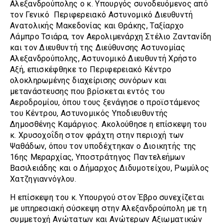
Αλεξανδρούπολης ο κ. Υπουργός συνοδευόμενος από
τον Γενικό Περιφερειακό Αστυνομικό Διευθυντή
Ανατολικής Μακεδονίας και Θράκης, Ταξίαρχο
Λάμπρο Τσιάρα, τον Αερολιμενάρχη Στέλιο Ζαντανίδη
και τον Διευθυντή της Διεύθυνσης Αστυνομίας
Αλεξανδρούπολης, Αστυνομικό Διευθυντή Χρήστο
Αξή, επισκέφθηκε το Περιφερειακό Κέντρο
ολοκληρωμένης διαχείρισης συνόρων και
μετανάστευσης που βρίσκεται εντός του
Αεροδρομίου, όπου τους ξενάγησε ο προϊστάμενος
του Κέντρου, Αστυνομικός Υποδιευθυντής
Δημοσθένης Καμάργιος. Ακολούθησε η επίσκεψη του
κ. Χρυσοχοΐδη στον φράχτη στην περιοχή των
Ψαθάδων, όπου τον υποδέχτηκαν ο Διοικητής της
16ης Μεραρχίας, Υποστράτηγος Παντελεήμων
Βασιλειάδης και ο Δήμαρχος Διδυμοτείχου, Ρωμύλος
Χατζηγιαννόγλου.
Η επίσκεψη του κ. Υπουργού στον Έβρο συνεχίζεται
με υπηρεσιακή σύσκεψη στην Αλεξανδρούπολη με τη
συμμετοχή Ανώτατων και Ανώτερων Αξιωματικών