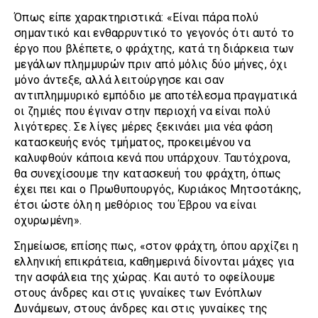
Όπως είπε χαρακτηριστικά: «Είναι πάρα πολύ
σημαντικό και ενθαρρυντικό το γεγονός ότι αυτό το
έργο που βλέπετε, ο φράχτης, κατά τη διάρκεια των
μεγάλων πλημμυρών πριν από μόλις δύο μήνες, όχι
μόνο άντεξε, αλλά λειτούργησε και σαν
αντιπλημμυρικό εμπόδιο με αποτέλεσμα πραγματικά
οι ζημιές που έγιναν στην περιοχή να είναι πολύ
λιγότερες. Σε λίγες μέρες ξεκινάει μια νέα φάση
κατασκευής ενός τμήματος, προκειμένου να
καλυφθούν κάποια κενά που υπάρχουν. Ταυτόχρονα,
θα συνεχίσουμε την κατασκευή του φράχτη, όπως
έχει πει και ο Πρωθυπουργός, Κυριάκος Μητσοτάκης,
έτσι ώστε όλη η μεθόριος του Έβρου να είναι
οχυρωμένη».
Σημείωσε, επίσης πως, «στον φράχτη, όπου αρχίζει η
ελληνική επικράτεια, καθημερινά δίνονται μάχες για
την ασφάλεια της χώρας. Και αυτό το οφείλουμε
στους άνδρες και στις γυναίκες των Ενόπλων
Δυνάμεων, στους άνδρες και στις γυναίκες της