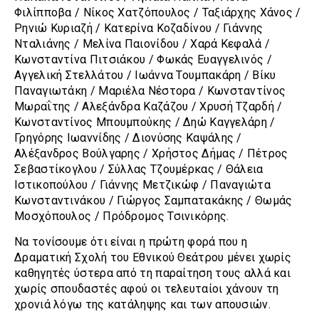
Φιλίπποβα / Νίκος Χατζόπουλος / Ταξιάρχης Χάνος /
Ρηνιώ Κυριαζή / Κατερίνα Κοζαδίνου / Γιάννης
Νταλιάνης / Μελίνα Παιονίδου / Χαρά Κεφαλά /
Κωνσταντίνα Πιτσιάκου / Φωκάς Ευαγγελινός /
Αγγελική Στελλάτου / Ιωάννα Τουμπακάρη / Βίκυ
Παναγιωτάκη / Mαριέλα Νέστορα / Κωνσταντίνος
Μωραΐτης / Αλεξάνδρα Καζάζου / Χρυσή Τζαρδή /
Κωνσταντίνος Μπουμπούκης / Δηώ Καγγελάρη /
Γρηγόρης Ιωαννίδης / Διονύσης Καψάλης /
Αλέξανδρος Βούλγαρης / Χρήστος Δήμας / Πέτρος
Σεβαστίκογλου / Σύλλας Τζουμέρκας / Θάλεια
Ιστικοπούλου / Γιάννης Μετζικώφ / Παναγιώτα
Κωνσταντινάκου / Γιώργος Σαμπατακάκης / Θωμάς
Μοσχόπουλος / Πρόδρομος Τσινικόρης.
Να τονίσουμε ότι είναι η πρώτη φορά που η
Δραματική Σχολή του Εθνικού Θεάτρου μένει χωρίς
καθηγητές ύστερα από τη παραίτηση τους αλλά και
χωρίς σπουδαστές αφού οι τελευταίοι χάνουν τη
χρονιά λόγω της κατάληψης και των απουσιών.