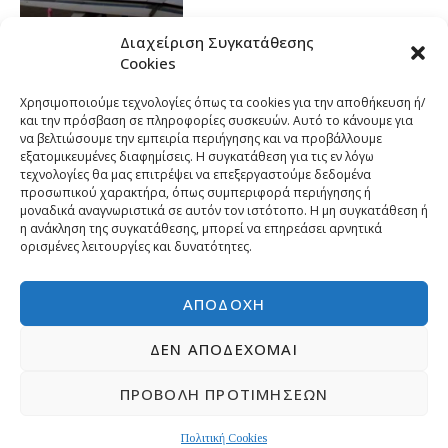
Διαχείριση Συγκατάθεσης
Cookies
Χρησιμοποιούμε τεχνολογίες όπως τα cookies για την αποθήκευση ή/
και την πρόσβαση σε πληροφορίες συσκευών. Αυτό το κάνουμε για
να βελτιώσουμε την εμπειρία περιήγησης και να προβάλλουμε
εξατομικευμένες διαφημίσεις. Η συγκατάθεση για τις εν λόγω
τεχνολογίες θα μας επιτρέψει να επεξεργαστούμε δεδομένα
προσωπικού χαρακτήρα, όπως συμπεριφορά περιήγησης ή
μοναδικά αναγνωριστικά σε αυτόν τον ιστότοπο. Η μη συγκατάθεση ή
η ανάκληση της συγκατάθεσης, μπορεί να επηρεάσει αρνητικά
ορισμένες λειτουργίες και δυνατότητες.
ΑΠΟΔΟΧΉ
ΔΕΝ ΑΠΟΔΈΧΟΜΑΙ
ΠΡΟΒΟΛΉ ΠΡΟΤΙΜΉΣΕΩΝ
Copyright © 2026 | Developed by
Pr-om.gr
ΠΟΛΙΤΙΚΗ ΑΠΟΡΡΗΤΟΥ
ΕΠΙΚΟΙΝΩΝΙΑ
Πολιτική Cookies