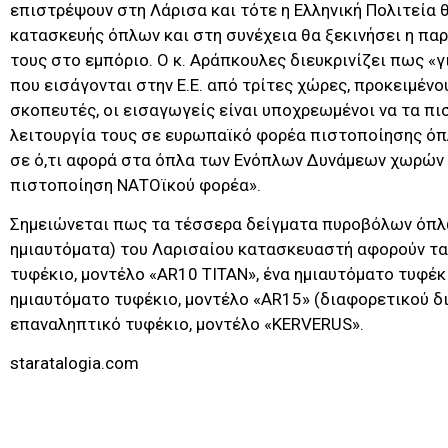
επιστρέψουν στη Λάρισα και τότε η Ελληνική Πολιτεία 
κατασκευής όπλων και στη συνέχεια θα ξεκινήσει η πα
τους στο εμπόριο. Ο κ. Αράπκουλες διευκρινίζει πως «
που εισάγονται στην Ε.Ε. από τρίτες χώρες, προκειμέν
σκοπευτές, οι εισαγωγείς είναι υποχρεωμένοι να τα πι
λειτουργία τους σε ευρωπαϊκό φορέα πιστοποίησης όπ
σε ό,τι αφορά στα όπλα των Ενόπλων Δυνάμεων χωρών 
πιστοποίηση ΝΑΤΟϊκού φορέα».
Σημειώνεται πως τα τέσσερα δείγματα πυροβόλων όπλ
ημιαυτόματα) του Λαρισαίου κατασκευαστή αφορούν τα 
τυφέκιο, μοντέλο «AR10 ΤΙΤΑΝ», ένα ημιαυτόματο τυφέκι
ημιαυτόματο τυφέκιο, μοντέλο «AR15» (διαφορετικού δι
επαναληπτικό τυφέκιο, μοντέλο «KERVERUS».
staratalogia.com