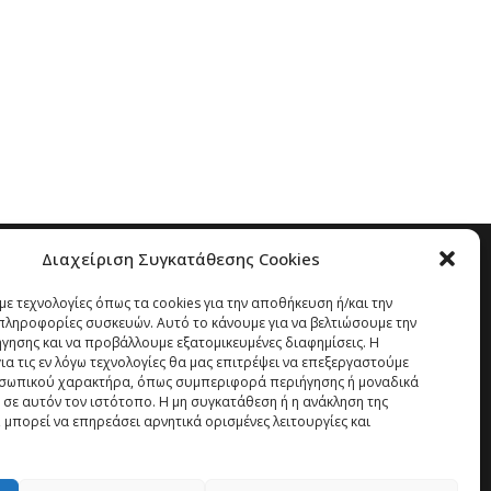
Διαχείριση Συγκατάθεσης Cookies
ε τεχνολογίες όπως τα cookies για την αποθήκευση ή/και την
ληροφορίες συσκευών. Αυτό το κάνουμε για να βελτιώσουμε την
ήγησης και να προβάλλουμε εξατομικευμένες διαφημίσεις. Η
α τις εν λόγω τεχνολογίες θα μας επιτρέψει να επεξεργαστούμε
σωπικού χαρακτήρα, όπως συμπεριφορά περιήγησης ή μοναδικά
 σε αυτόν τον ιστότοπο. Η μη συγκατάθεση ή η ανάκληση της
 μπορεί να επηρεάσει αρνητικά ορισμένες λειτουργίες και