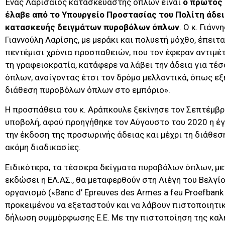
Ένας Λαρισαίος κατασκευαστής όπλων είναι
ο πρώτος 
έλαβε από το Υπουργείο Προστασίας του Πολίτη άδε
κατασκευής δειγμάτων πυροβόλων όπλων
. Ο κ. Γιάν
Γιαννούλη Λαρίσης, με μεράκι και πολυετή μόχθο, έπειτ
πεντέμισι χρόνια προσπαθειών, που τον έφεραν αντιμέτ
τη γραφειοκρατία, κατάφερε να λάβει την άδεια για τ
όπλων, ανοίγοντας έτσι τον δρόμο μελλοντικά, όπως εξηγ
διάθεση πυροβόλων όπλων στο εμπόριο».
Η προσπάθεια του κ. Αράπκουλε ξεκίνησε τον Σεπτέμβρι
υποβολή, αφού προηγήθηκε τον Αύγουστο του 2020 η έγκ
την έκδοση της προσωρινής άδειας και μέχρι τη διάθεσ
ακόμη διαδικασίες.
Ειδικότερα, τα τέσσερα δείγματα πυροβόλων όπλων, με
εκδώσει η ΕΛ.ΑΣ., θα μεταφερθούν στη Λιέγη του Βελγί
οργανισμό («Banc d’ Epreuves des Armes a feu Proefbank
προκειμένου να εξεταστούν και να λάβουν πιστοποιητι
δήλωση συμμόρφωσης Ε.Ε. Με την πιστοποίηση της καλή