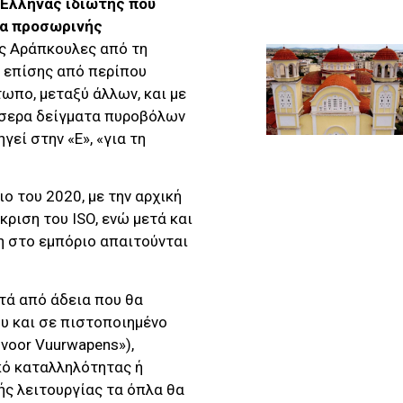
Έλληνας ιδιώτης που
ια προσωρινής
νης Αράπκουλες από τη
α επίσης από περίπου
ωπο, μεταξύ άλλων, και με
έσσερα δείγματα πυροβόλων
εί στην «Ε», «για τη
ο του 2020, με την αρχική
ριση του ISO, ενώ μετά και
η στο εμπόριο απαιτούνται
τά από άδεια που θα
ου και σε πιστοποιημένο
 voor Vuurwapens»),
κό καταλληλότητας ή
ς λειτουργίας τα όπλα θα