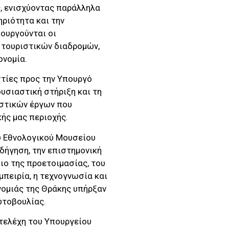
ς, ενισχύοντας παράλληλα
ριότητα και την
ουργούνται οι
 τουριστικών διαδρομών,
ονομία.
στίες προς την Υπουργό
ουσιαστική στήριξη και τη
ιστικών έργων που
κής μας περιοχής.
υ Εθνολογικού Μουσείου
οδήγηση, την επιστημονική
ιο της προετοιμασίας, του
μπειρία, η τεχνογνωσία και
νομιάς της Θράκης υπήρξαν
ωτοβουλίας.
τελέχη του Υπουργείου