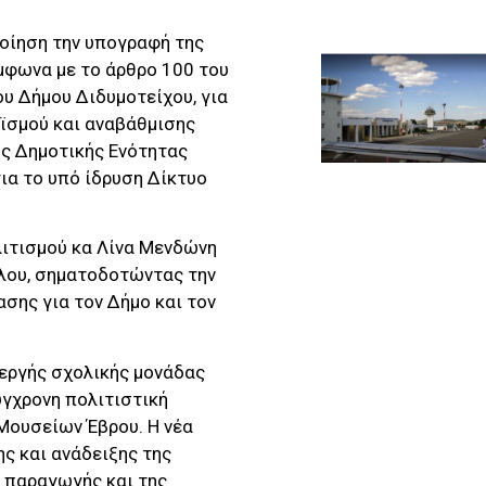
ποίηση την υπογραφή της
μφωνα με το άρθρο 100 του
ου Δήμου Διδυμοτείχου, για
ϊσμού και αναβάθμισης
ης Δημοτικής Ενότητας
ια το υπό ίδρυση Δίκτυο
ιτισμού κα Λίνα Μενδώνη
γλου, σηματοδοτώντας την
ασης για τον Δήμο και τον
νεργής σχολικής μονάδας
ύγχρονη πολιτιστική
Μουσείων Έβρου. Η νέα
ς και ανάδειξης της
ς παραγωγής και της