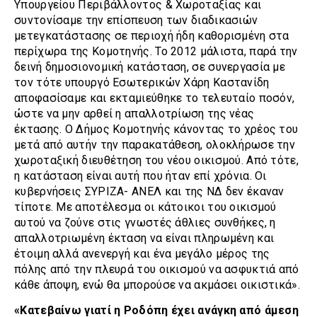
Υπουργείου Περιβάλλοντος & Χωροταξίας και
συντονίσαμε την επίσπευση των διαδικασιών
μετεγκατάστασης σε περιοχή ήδη καθορισμένη στα
περίχωρα της Κομοτηνής. Το 2012 μάλιστα, παρά την
δεινή δημοσιονομική κατάσταση, σε συνεργασία με
τον τότε υπουργό Εσωτερικών Χάρη Καστανίδη
αποφασίσαμε και εκταμιεύθηκε το τελευταίο ποσόν,
ώστε να μην αρθεί η απαλλοτρίωση της νέας
έκτασης. Ο Δήμος Κομοτηνής κάνοντας το χρέος του
μετά από αυτήν την παρακατάθεση, ολοκλήρωσε την
χωροταξική διευθέτηση του νέου οικισμού. Από τότε,
η κατάσταση είναι αυτή που ήταν επί χρόνια. Οι
κυβερνήσεις ΣΥΡΙΖΑ- ΑΝΕΛ και της ΝΔ δεν έκαναν
τίποτε. Με αποτέλεσμα οι κάτοικοι του οικισμού
αυτού να ζούνε στις γνωστές άθλιες συνθήκες, η
απαλλοτριωμένη έκταση να είναι πληρωμένη και
έτοιμη αλλά ανενεργή και ένα μεγάλο μέρος της
πόλης από την πλευρά του οικισμού να ασφυκτιά από
κάθε άποψη, ενώ θα μπορούσε να ακμάσει οικιστικά».
«Κατεβαίνω γιατί η Ροδόπη έχει ανάγκη από άμεση