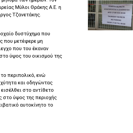
ρείας Μύλοι Θράκης Α.Ε. η
ώργος Τζανετάκης.
ροχαίο δυστύχημα που
ς που μετέφερε μη
εγχο που του έκαναν
στο ύψος του οικισμού της
 το περιπολικό, ενώ
αχύτητα και οδηγώντας
ι εισέλθει στο αντίθετο
ς στο ύψος της περιοχής
πιβατικό αυτοκίνητο το