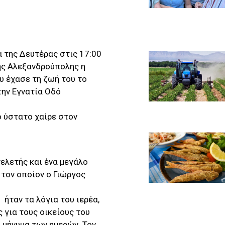
 της Δευτέρας στις 17:00
ης Αλεξανδρούπολης η
 έχασε τη ζωή του το
ην Εγνατία Οδό
ο ύστατο χαίρε στον
τελετής και ένα μεγάλο
 τον οποίον ο Γιώργος
 ήταν τα λόγια του ιερέα,
 για τους οικείους του
 μήνυμα των ημερών. Τον