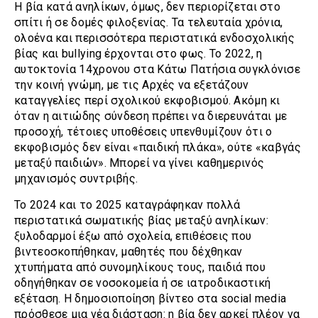
Η βία κατά ανηλίκων, όμως, δεν περιορίζεται στο
σπίτι ή σε δομές φιλοξενίας. Τα τελευταία χρόνια,
ολοένα και περισσότερα περιστατικά ενδοσχολικής
βίας και bullying έρχονται στο φως. Το 2022, η
αυτοκτονία 14χρονου στα Κάτω Πατήσια συγκλόνισε
την κοινή γνώμη, με τις Αρχές να εξετάζουν
καταγγελίες περί σχολικού εκφοβισμού. Ακόμη κι
όταν η αιτιώδης σύνδεση πρέπει να διερευνάται με
προσοχή, τέτοιες υποθέσεις υπενθυμίζουν ότι ο
εκφοβισμός δεν είναι «παιδική πλάκα», ούτε «καβγάς
μεταξύ παιδιών». Μπορεί να γίνει καθημερινός
μηχανισμός συντριβής.
Το 2024 και το 2025 καταγράφηκαν πολλά
περιστατικά σωματικής βίας μεταξύ ανηλίκων:
ξυλοδαρμοί έξω από σχολεία, επιθέσεις που
βιντεοσκοπήθηκαν, μαθητές που δέχθηκαν
χτυπήματα από συνομηλίκους τους, παιδιά που
οδηγήθηκαν σε νοσοκομεία ή σε ιατροδικαστική
εξέταση. Η δημοσιοποίηση βίντεο στα social media
πρόσθεσε μια νέα διάσταση: η βία δεν αρκεί πλέον να