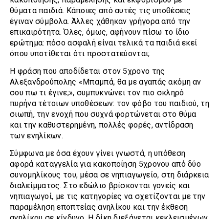
θύματα παιδιά. Κάποιες από αυτές τις υποθέσεις
έγιναν σύμβολα. Άλλες χάθηκαν γρήγορα από την
επικαιρότητα. Όλες, όμως, αφήνουν πίσω το ίδιο
ερώτημα: πόσο ασφαλή είναι τελικά τα παιδιά εκεί
όπου υποτίθεται ότι προστατεύονται;
Η φράση που αποδίδεται στον 5χρονο της
Αλεξανδρούπολης «Μπαμπά, θα με αγαπάς ακόμη αν
σου πω τι έγινε;», συμπυκνώνει τον πιο σκληρό
πυρήνα τέτοιων υποθέσεων: τον φόβο του παιδιού, τη
σιωπή, την ενοχή που συχνά φορτώνεται στο θύμα
και την καθυστερημένη, πολλές φορές, αντίδραση
των ενηλίκων.
Σύμφωνα με όσα έχουν γίνει γνωστά, η υπόθεση
αφορά καταγγελία για κακοποίηση 5χρονου από δύο
συνομηλίκους του, μέσα σε νηπιαγωγείο, στη διάρκεια
διαλείμματος. Στο εδώλιο βρίσκονται γονείς και
νηπιαγωγοί, με τις κατηγορίες να σχετίζονται με την
παραμέληση εποπτείας ανηλίκου και την έκθεση
ανηλίκου σε κίνδυνο. Η δίκη διεξάγεται κεκλεισμένων