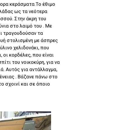
φορα κεράσματα.Το έθιμο
λλάδας ως τα νεότερα
ισσού. Στην άκρη του
νια στο λαιμό του . Με
αι τραγουδούσαν τα
κευή στολισμένη με άσπρες
ύλινο χελιδονάκι, που
, οι κορδέλες, που είναι
ίτι του νοικοκύρη, για να
ιά. Αυτός για αντάλλαγμα,
γένειας . Βάζανε πάνω στο
ο σχοινί και σε όποιο